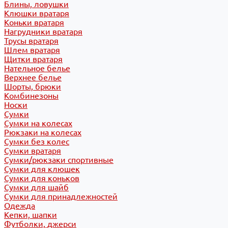
Блины, ловушки
Клюшки вратаря
Коньки вратаря
Нагрудники вратаря
Трусы вратаря
Шлем вратаря
Щитки вратаря
Нательное белье
Верхнее белье
Шорты, брюки
Комбинезоны
Носки
Сумки
Сумки на колесах
Рюкзаки на колесах
Сумки без колес
Сумки вратаря
Сумки/рюкзаки спортивные
Сумки для клюшек
Сумки для коньков
Сумки для шайб
Сумки для принадлежностей
Одежда
Кепки, шапки
Футболки, джерси