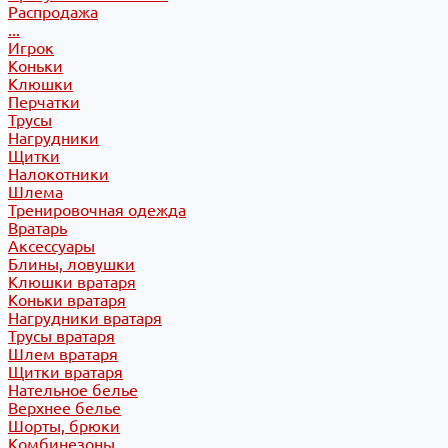
Распродажа
...
Игрок
Коньки
Клюшки
Перчатки
Трусы
Нагрудники
Щитки
Налокотники
Шлема
Тренировочная одежда
Вратарь
Аксессуары
Блины, ловушки
Клюшки вратаря
Коньки вратаря
Нагрудники вратаря
Трусы вратаря
Шлем вратаря
Щитки вратаря
Нательное белье
Верхнее белье
Шорты, брюки
Комбинезоны