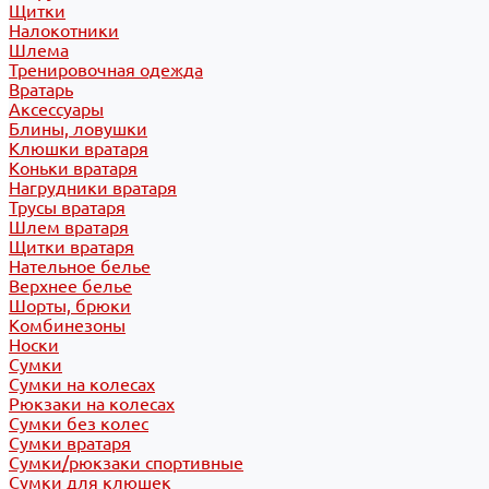
Щитки
Налокотники
Шлема
Тренировочная одежда
Вратарь
Аксессуары
Блины, ловушки
Клюшки вратаря
Коньки вратаря
Нагрудники вратаря
Трусы вратаря
Шлем вратаря
Щитки вратаря
Нательное белье
Верхнее белье
Шорты, брюки
Комбинезоны
Носки
Сумки
Сумки на колесах
Рюкзаки на колесах
Сумки без колес
Сумки вратаря
Сумки/рюкзаки спортивные
Сумки для клюшек