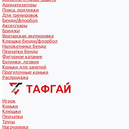
Ароматизаторы
Пояса, подтяжки
Для тренировок
Бенди/флорбол
Аксессуары
Бриджи
Вратарская экипировка
Клюшки бенди/флорбол
Налокотники бенди
Перчатки бенди
Фигурное катание
Ботинки, лезвия
Коньки для занятий
Прогулочные коньки
Распродажа
Игрок
Коньки
Клюшки
Перчатки
Трусы
Нагрудники