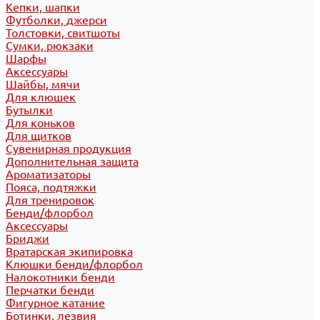
Кепки, шапки
Футболки, джерси
Толстовки, свитшоты
Сумки, рюкзаки
Шарфы
Аксессуары
Шайбы, мячи
Для клюшек
Бутылки
Для коньков
Для щитков
Сувенирная продукция
Дополнительная защита
Ароматизаторы
Пояса, подтяжки
Для тренировок
Бенди/флорбол
Аксессуары
Бриджи
Вратарская экипировка
Клюшки бенди/флорбол
Налокотники бенди
Перчатки бенди
Фигурное катание
Ботинки, лезвия