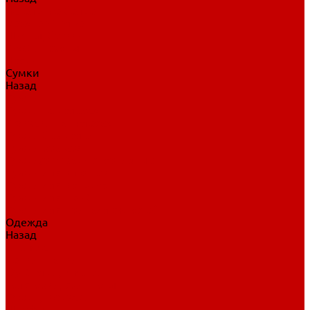
Нательное белье
Верхнее белье
Шорты, брюки
Комбинезоны
Носки
Сумки
Назад
Сумки
Сумки на колесах
Рюкзаки на колесах
Сумки без колес
Сумки вратаря
Сумки/рюкзаки спортивные
Сумки для клюшек
Сумки для коньков
Сумки для шайб
Сумки для принадлежностей
Одежда
Назад
Одежда
Кепки, шапки
Футболки, джерси
Толстовки, свитшоты
Сумки, рюкзаки
Шарфы