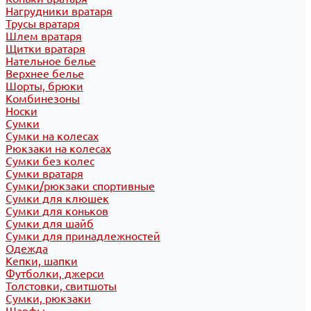
Нагрудники вратаря
Трусы вратаря
Шлем вратаря
Щитки вратаря
Нательное белье
Верхнее белье
Шорты, брюки
Комбинезоны
Носки
Сумки
Сумки на колесах
Рюкзаки на колесах
Сумки без колес
Сумки вратаря
Сумки/рюкзаки спортивные
Сумки для клюшек
Сумки для коньков
Сумки для шайб
Сумки для принадлежностей
Одежда
Кепки, шапки
Футболки, джерси
Толстовки, свитшоты
Сумки, рюкзаки