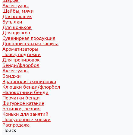
Шарфы
Аксессуары
Шайбы, мячи
Для клюшек
Бутылки
Для коньков
Для щитков
Сувенирная продукция
Дополнительная защита
Ароматизаторы
Пояса, подтяжки
Для тренировок
Бенди/флорбол
Аксессуары
Бриджи
Вратарская экипировка
Клюшки бенди/флорбол
Налокотники бенди
Перчатки бенди
Фигурное катание
Ботинки, лезвия
Коньки для занятий
Прогулочные коньки
Распродажа
Поиск