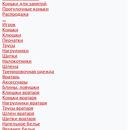
Коньки для занятий
Прогулочные коньки
Распродажа
...
Игрок
Коньки
Клюшки
Перчатки
Трусы
Нагрудники
Щитки
Налокотники
Шлема
Тренировочная одежда
Вратарь
Аксессуары
Блины, ловушки
Клюшки вратаря
Коньки вратаря
Нагрудники вратаря
Трусы вратаря
Шлем вратаря
Щитки вратаря
Нательное белье
Верхнее белье