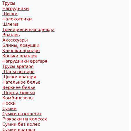
Трусы
Нагрудники
Щитки
Налокотники
Шлема
Тренировочная одежда
Вратарь
Аксессуары
Блины, ловушки
Клюшки вратаря
Коньки вратаря
Нагрудники вратаря
Трусы вратаря
Шлем вратаря
Щитки вратаря
Нательное белье
Верхнее белье
Шорты, брюки
Комбинезоны
Носки
Сумки
Сумки на колесах
Рюкзаки на колесах
Сумки без колес
Сумки вратаря