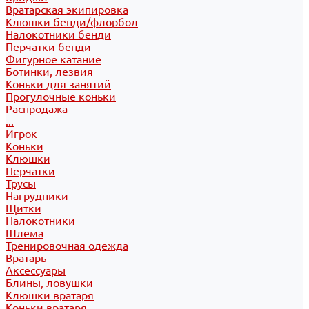
Вратарская экипировка
Клюшки бенди/флорбол
Налокотники бенди
Перчатки бенди
Фигурное катание
Ботинки, лезвия
Коньки для занятий
Прогулочные коньки
Распродажа
...
Игрок
Коньки
Клюшки
Перчатки
Трусы
Нагрудники
Щитки
Налокотники
Шлема
Тренировочная одежда
Вратарь
Аксессуары
Блины, ловушки
Клюшки вратаря
Коньки вратаря