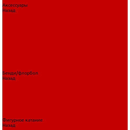
Аксессуары
Назад
Аксессуары
Шайбы, мячи
Для клюшек
Бутылки
Для коньков
Для щитков
Сувенирная продукция
Дополнительная защита
Ароматизаторы
Пояса, подтяжки
Для тренировок
Бенди/флорбол
Назад
Бенди/флорбол
Аксессуары
Бриджи
Вратарская экипировка
Клюшки бенди/флорбол
Налокотники бенди
Перчатки бенди
Фигурное катание
Назад