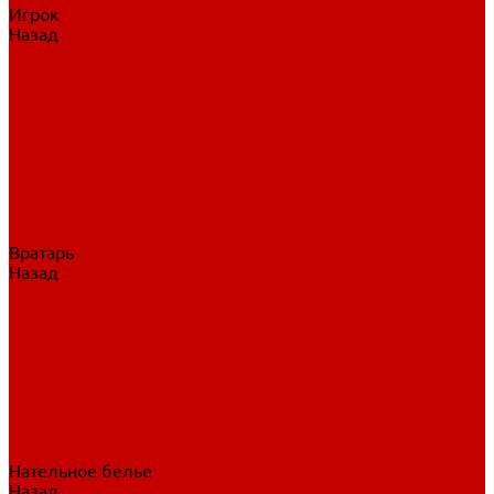
Игрок
Назад
Игрок
Коньки
Клюшки
Перчатки
Трусы
Нагрудники
Щитки
Налокотники
Шлема
Тренировочная одежда
Вратарь
Назад
Вратарь
Аксессуары
Блины, ловушки
Клюшки вратаря
Коньки вратаря
Нагрудники вратаря
Трусы вратаря
Шлем вратаря
Щитки вратаря
Нательное белье
Назад