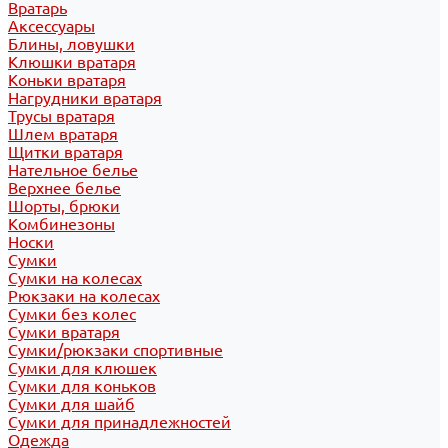
Вратарь
Аксессуары
Блины, ловушки
Клюшки вратаря
Коньки вратаря
Нагрудники вратаря
Трусы вратаря
Шлем вратаря
Щитки вратаря
Нательное белье
Верхнее белье
Шорты, брюки
Комбинезоны
Носки
Сумки
Сумки на колесах
Рюкзаки на колесах
Сумки без колес
Сумки вратаря
Сумки/рюкзаки спортивные
Сумки для клюшек
Сумки для коньков
Сумки для шайб
Сумки для принадлежностей
Одежда