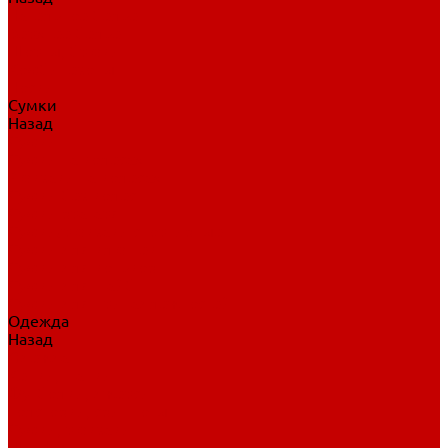
Нательное белье
Верхнее белье
Шорты, брюки
Комбинезоны
Носки
Сумки
Назад
Сумки
Сумки на колесах
Рюкзаки на колесах
Сумки без колес
Сумки вратаря
Сумки/рюкзаки спортивные
Сумки для клюшек
Сумки для коньков
Сумки для шайб
Сумки для принадлежностей
Одежда
Назад
Одежда
Кепки, шапки
Футболки, джерси
Толстовки, свитшоты
Сумки, рюкзаки
Шарфы