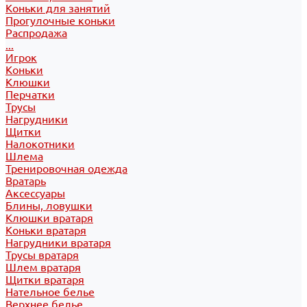
Коньки для занятий
Прогулочные коньки
Распродажа
...
Игрок
Коньки
Клюшки
Перчатки
Трусы
Нагрудники
Щитки
Налокотники
Шлема
Тренировочная одежда
Вратарь
Аксессуары
Блины, ловушки
Клюшки вратаря
Коньки вратаря
Нагрудники вратаря
Трусы вратаря
Шлем вратаря
Щитки вратаря
Нательное белье
Верхнее белье