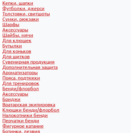
Кепки, шапки
Футболки, джерси
Толстовки, свитшоты
Сумки, рюкзаки
Шарфы
Аксессуары
Шайбы, мячи
Для клюшек
Бутылки
Для коньков
Для щитков
Сувенирная продукция
Дополнительная защита
Ароматизаторы
Пояса, подтяжки
Для тренировок
Бенди/флорбол
Аксессуары
Бриджи
Вратарская экипировка
Клюшки бенди/флорбол
Налокотники бенди
Перчатки бенди
Фигурное катание
Ботинки, лезвия