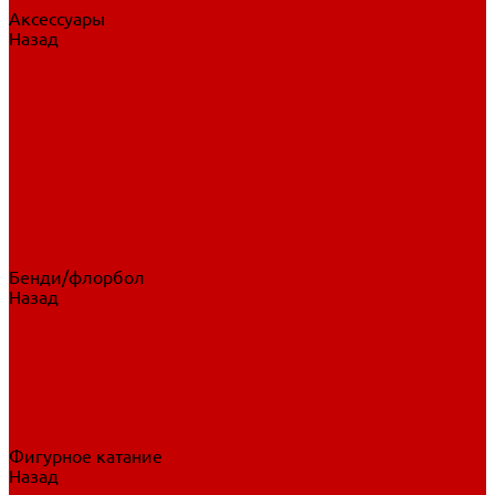
Аксессуары
Назад
Аксессуары
Шайбы, мячи
Для клюшек
Бутылки
Для коньков
Для щитков
Сувенирная продукция
Дополнительная защита
Ароматизаторы
Пояса, подтяжки
Для тренировок
Бенди/флорбол
Назад
Бенди/флорбол
Аксессуары
Бриджи
Вратарская экипировка
Клюшки бенди/флорбол
Налокотники бенди
Перчатки бенди
Фигурное катание
Назад