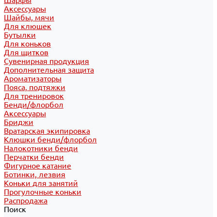
Шарфы
Аксессуары
Шайбы, мячи
Для клюшек
Бутылки
Для коньков
Для щитков
Сувенирная продукция
Дополнительная защита
Ароматизаторы
Пояса, подтяжки
Для тренировок
Бенди/флорбол
Аксессуары
Бриджи
Вратарская экипировка
Клюшки бенди/флорбол
Налокотники бенди
Перчатки бенди
Фигурное катание
Ботинки, лезвия
Коньки для занятий
Прогулочные коньки
Распродажа
Поиск