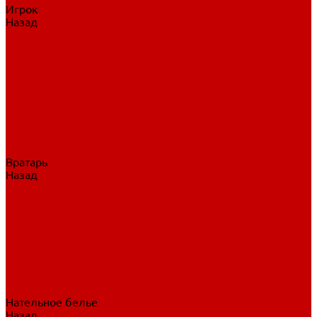
Игрок
Назад
Игрок
Коньки
Клюшки
Перчатки
Трусы
Нагрудники
Щитки
Налокотники
Шлема
Тренировочная одежда
Вратарь
Назад
Вратарь
Аксессуары
Блины, ловушки
Клюшки вратаря
Коньки вратаря
Нагрудники вратаря
Трусы вратаря
Шлем вратаря
Щитки вратаря
Нательное белье
Назад