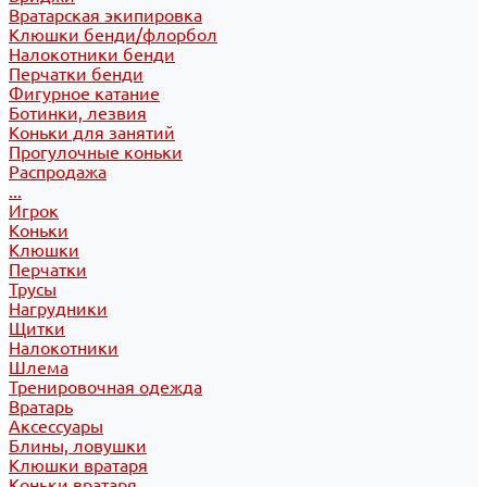
Вратарская экипировка
Клюшки бенди/флорбол
Налокотники бенди
Перчатки бенди
Фигурное катание
Ботинки, лезвия
Коньки для занятий
Прогулочные коньки
Распродажа
...
Игрок
Коньки
Клюшки
Перчатки
Трусы
Нагрудники
Щитки
Налокотники
Шлема
Тренировочная одежда
Вратарь
Аксессуары
Блины, ловушки
Клюшки вратаря
Коньки вратаря