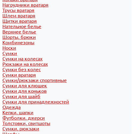
Нагрудники вратаря
Трусы вратаря
Шлем вратаря
Щитки вратаря
Нательное белье
Верхнее белье
Шорты, брюки
Комбинезоны
Носки
Сумки
Сумки на колесах
Рюкзаки на колесах
Сумки без колес
Сумки вратаря
Сумки/рюкзаки спортивные
Сумки для клюшек
Сумки для коньков
Сумки для шайб
Сумки для принадлежностей
Одежда
Кепки, шапки
Футболки, джерси
Толстовки, свитшоты
Сумки, рюкзаки