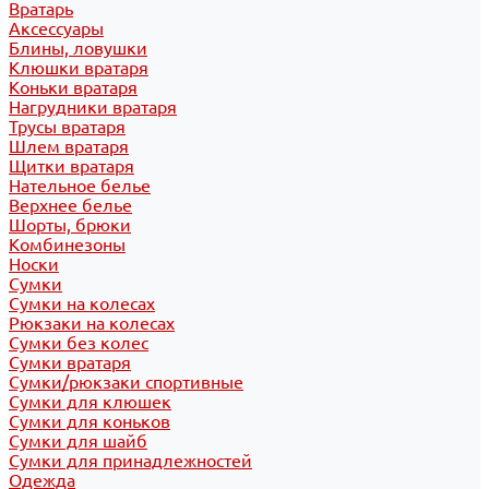
Вратарь
Аксессуары
Блины, ловушки
Клюшки вратаря
Коньки вратаря
Нагрудники вратаря
Трусы вратаря
Шлем вратаря
Щитки вратаря
Нательное белье
Верхнее белье
Шорты, брюки
Комбинезоны
Носки
Сумки
Сумки на колесах
Рюкзаки на колесах
Сумки без колес
Сумки вратаря
Сумки/рюкзаки спортивные
Сумки для клюшек
Сумки для коньков
Сумки для шайб
Сумки для принадлежностей
Одежда