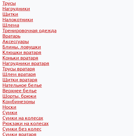
Трусы
Нагрудники
Щитки
Налокотники
Шлема
Тренировочная одежда
Вратарь
Аксессуары
Блины, ловушки
Клюшки вратаря
Коньки вратаря
Нагрудники вратаря
Трусы вратаря
Шлем вратаря
Щитки вратаря
Нательное белье
Верхнее белье
Шорты, брюки
Комбинезоны
Носки
Сумки
Сумки на колесах
Рюкзаки на колесах
Сумки без колес
Сумки вратаря