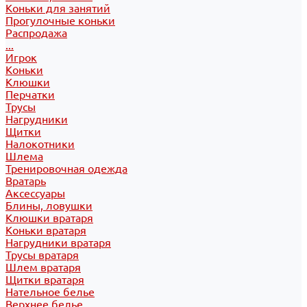
Коньки для занятий
Прогулочные коньки
Распродажа
...
Игрок
Коньки
Клюшки
Перчатки
Трусы
Нагрудники
Щитки
Налокотники
Шлема
Тренировочная одежда
Вратарь
Аксессуары
Блины, ловушки
Клюшки вратаря
Коньки вратаря
Нагрудники вратаря
Трусы вратаря
Шлем вратаря
Щитки вратаря
Нательное белье
Верхнее белье