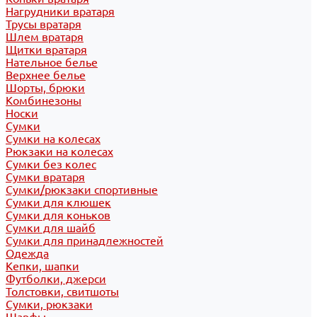
Нагрудники вратаря
Трусы вратаря
Шлем вратаря
Щитки вратаря
Нательное белье
Верхнее белье
Шорты, брюки
Комбинезоны
Носки
Сумки
Сумки на колесах
Рюкзаки на колесах
Сумки без колес
Сумки вратаря
Сумки/рюкзаки спортивные
Сумки для клюшек
Сумки для коньков
Сумки для шайб
Сумки для принадлежностей
Одежда
Кепки, шапки
Футболки, джерси
Толстовки, свитшоты
Сумки, рюкзаки