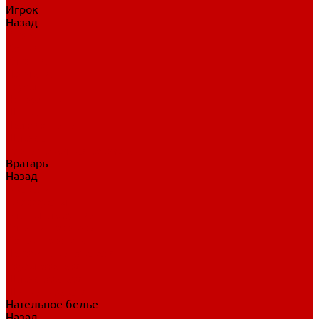
Игрок
Назад
Игрок
Коньки
Клюшки
Перчатки
Трусы
Нагрудники
Щитки
Налокотники
Шлема
Тренировочная одежда
Вратарь
Назад
Вратарь
Аксессуары
Блины, ловушки
Клюшки вратаря
Коньки вратаря
Нагрудники вратаря
Трусы вратаря
Шлем вратаря
Щитки вратаря
Нательное белье
Назад