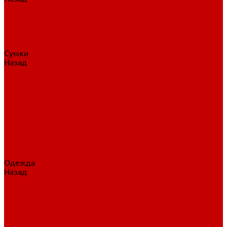
Нательное белье
Верхнее белье
Шорты, брюки
Комбинезоны
Носки
Сумки
Назад
Сумки
Сумки на колесах
Рюкзаки на колесах
Сумки без колес
Сумки вратаря
Сумки/рюкзаки спортивные
Сумки для клюшек
Сумки для коньков
Сумки для шайб
Сумки для принадлежностей
Одежда
Назад
Одежда
Кепки, шапки
Футболки, джерси
Толстовки, свитшоты
Сумки, рюкзаки
Шарфы