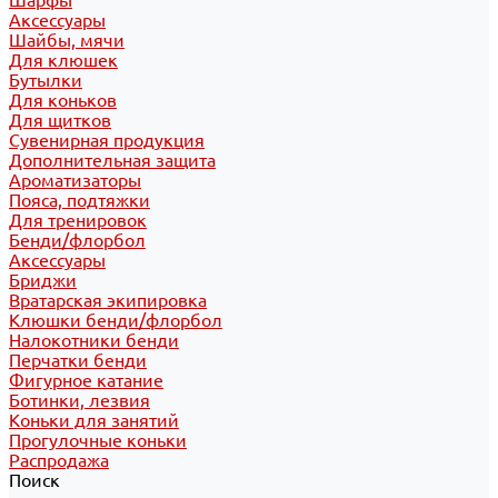
Шарфы
Аксессуары
Шайбы, мячи
Для клюшек
Бутылки
Для коньков
Для щитков
Сувенирная продукция
Дополнительная защита
Ароматизаторы
Пояса, подтяжки
Для тренировок
Бенди/флорбол
Аксессуары
Бриджи
Вратарская экипировка
Клюшки бенди/флорбол
Налокотники бенди
Перчатки бенди
Фигурное катание
Ботинки, лезвия
Коньки для занятий
Прогулочные коньки
Распродажа
Поиск