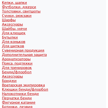
Кепки, шапки
Футболки, джерси
Толстовки, свитшоты
Сумки, рюкзаки
Шарфы
Аксессуары
Шайбы, мячи
Для клюшек
Бутылки
Для коньков
Для щитков
Сувенирная продукция
Дополнительная защита
Ароматизаторы
Пояса, подтяжки
Для тренировок
Бенди/флорбол
Аксессуары
Бриджи
Вратарская экипировка
Клюшки бенди/флорбол
Налокотники бенди
Перчатки бенди
Фигурное катание
Ботинки, лезвия