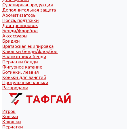
Сувенирная продукция
Дополнительная защита
Ароматизаторы
Пояса, подтяжки
Для тренировок
Бенди/флорбол
Аксессуары
Бриджи
Вратарская экипировка
Клюшки бенди/флорбол
Налокотники бенди
Перчатки бенди
Фигурное катание
Ботинки, лезвия
Коньки для занятий
Прогулочные коньки
Распродажа
Игрок
Коньки
Клюшки
Перчатки