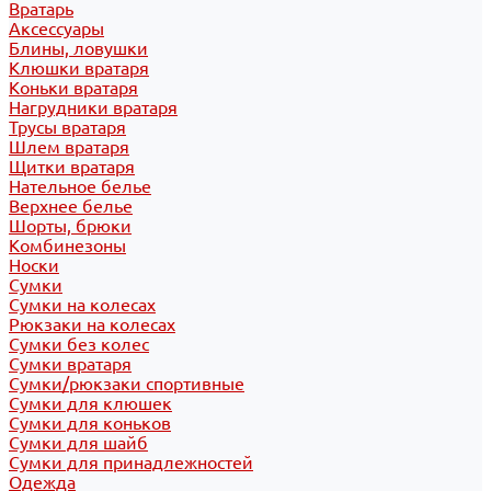
Вратарь
Аксессуары
Блины, ловушки
Клюшки вратаря
Коньки вратаря
Нагрудники вратаря
Трусы вратаря
Шлем вратаря
Щитки вратаря
Нательное белье
Верхнее белье
Шорты, брюки
Комбинезоны
Носки
Сумки
Сумки на колесах
Рюкзаки на колесах
Сумки без колес
Сумки вратаря
Сумки/рюкзаки спортивные
Сумки для клюшек
Сумки для коньков
Сумки для шайб
Сумки для принадлежностей
Одежда