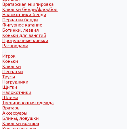
Вратарская экипировка
Клюшки бенди/флорбол
Налокотники бенди
Перчатки бенди
Фигурное катание
Ботинки, лезвия
Коньки для занятий
Прогулочные коньки
Распродажа
...
Игрок
Коньки
Клюшки
Перчатки
Трусы
Нагрудники
Щитки
Налокотники
Шлема
Тренировочная одежда
Вратарь
Аксессуары
Блины, ловушки
Клюшки вратаря
Коньки вратаря