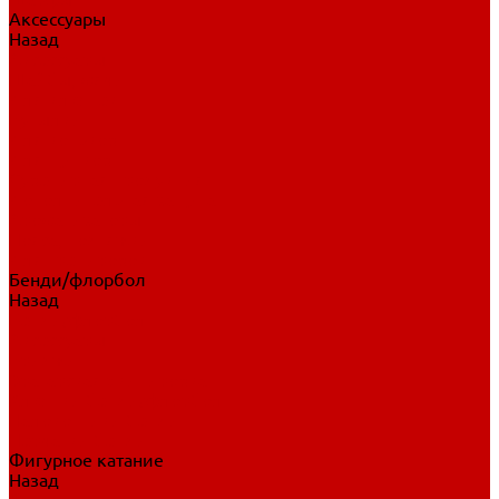
Аксессуары
Назад
Аксессуары
Шайбы, мячи
Для клюшек
Бутылки
Для коньков
Для щитков
Сувенирная продукция
Дополнительная защита
Ароматизаторы
Пояса, подтяжки
Для тренировок
Бенди/флорбол
Назад
Бенди/флорбол
Аксессуары
Бриджи
Вратарская экипировка
Клюшки бенди/флорбол
Налокотники бенди
Перчатки бенди
Фигурное катание
Назад