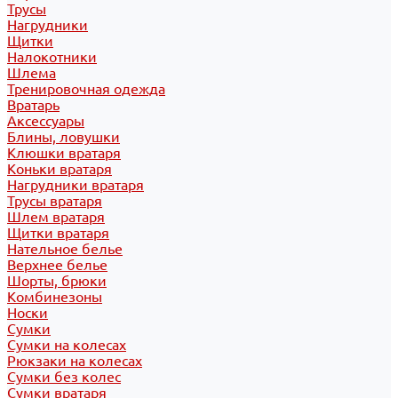
Трусы
Нагрудники
Щитки
Налокотники
Шлема
Тренировочная одежда
Вратарь
Аксессуары
Блины, ловушки
Клюшки вратаря
Коньки вратаря
Нагрудники вратаря
Трусы вратаря
Шлем вратаря
Щитки вратаря
Нательное белье
Верхнее белье
Шорты, брюки
Комбинезоны
Носки
Сумки
Сумки на колесах
Рюкзаки на колесах
Сумки без колес
Сумки вратаря