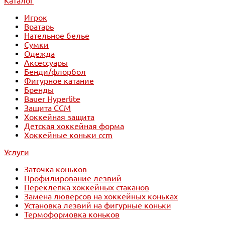
Каталог
Игрок
Вратарь
Нательное белье
Сумки
Одежда
Аксессуары
Бенди/флорбол
Фигурное катание
Бренды
Bauer Hyperlite
Защита CCM
Хоккейная защита
Детская хоккейная форма
Хоккейные коньки ccm
Услуги
Заточка коньков
Профилирование лезвий
Переклепка хоккейных стаканов
Замена люверсов на хоккейных коньках
Установка лезвий на фигурные коньки
Термоформовка коньков