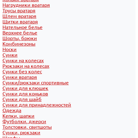
Нагрудники вратаря
Трусы вратаря
Шлем вратаря
Щитки вратаря
Нательное белье
Верхнее белье
Шорты, брюки
Комбинезоны
Носки
Сумки
Сумки на колесах
Рюкзаки на колесах
Сумки без колес
Сумки вратаря
Сумки/рюкзаки спортивные
Сумки для клюшек
Сумки для коньков
Сумки для шайб
Сумки для принадлежностей
Одежда
Кепки, шапки
Футболки, джерси
Толстовки, свитшоты
Сумки, рюкзаки