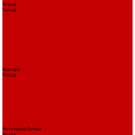
Игрок
Назад
Игрок
Коньки
Клюшки
Перчатки
Трусы
Нагрудники
Щитки
Налокотники
Шлема
Тренировочная одежда
Вратарь
Назад
Вратарь
Аксессуары
Блины, ловушки
Клюшки вратаря
Коньки вратаря
Нагрудники вратаря
Трусы вратаря
Шлем вратаря
Щитки вратаря
Нательное белье
Назад