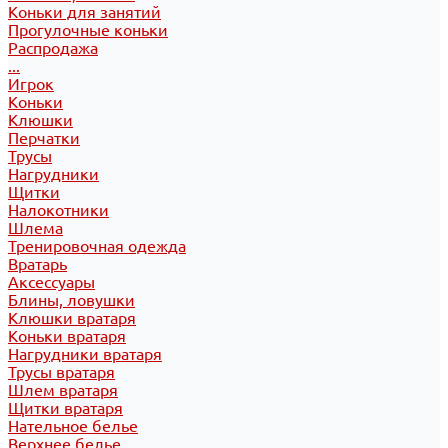
Коньки для занятий
Прогулочные коньки
Распродажа
...
Игрок
Коньки
Клюшки
Перчатки
Трусы
Нагрудники
Щитки
Налокотники
Шлема
Тренировочная одежда
Вратарь
Аксессуары
Блины, ловушки
Клюшки вратаря
Коньки вратаря
Нагрудники вратаря
Трусы вратаря
Шлем вратаря
Щитки вратаря
Нательное белье
Верхнее белье