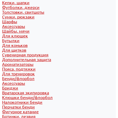
Кепки, шапки
Футболки, джерси
Толстовки, свитшоты
Сумки, рюкзаки
Шарфы
Аксессуары
Шайбы, мячи
Для клюшек
Бутылки
Для коньков
Для щитков
Сувенирная продукция
Дополнительная защита
Ароматизаторы
Пояса, подтяжки
Для тренировок
Бенди/флорбол
Аксессуары
Бриджи
Вратарская экипировка
Клюшки бенди/флорбол
Налокотники бенди
Перчатки бенди
Фигурное катание
Ботинки, лезвия