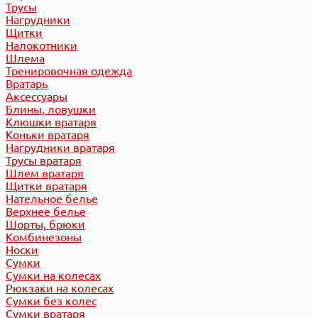
Трусы
Нагрудники
Щитки
Налокотники
Шлема
Тренировочная одежда
Вратарь
Аксессуары
Блины, ловушки
Клюшки вратаря
Коньки вратаря
Нагрудники вратаря
Трусы вратаря
Шлем вратаря
Щитки вратаря
Нательное белье
Верхнее белье
Шорты, брюки
Комбинезоны
Носки
Сумки
Сумки на колесах
Рюкзаки на колесах
Сумки без колес
Сумки вратаря