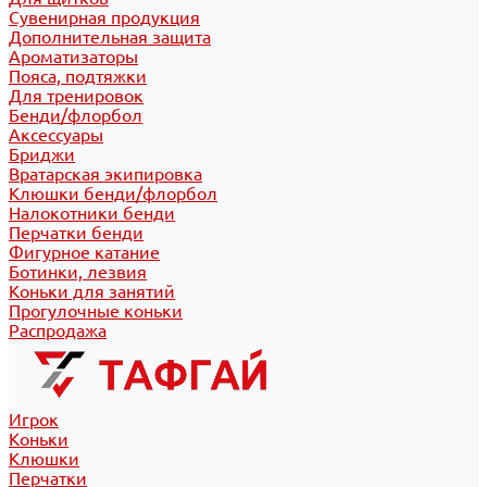
Сувенирная продукция
Дополнительная защита
Ароматизаторы
Пояса, подтяжки
Для тренировок
Бенди/флорбол
Аксессуары
Бриджи
Вратарская экипировка
Клюшки бенди/флорбол
Налокотники бенди
Перчатки бенди
Фигурное катание
Ботинки, лезвия
Коньки для занятий
Прогулочные коньки
Распродажа
Игрок
Коньки
Клюшки
Перчатки