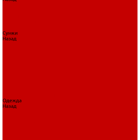
Нательное белье
Верхнее белье
Шорты, брюки
Комбинезоны
Носки
Сумки
Назад
Сумки
Сумки на колесах
Рюкзаки на колесах
Сумки без колес
Сумки вратаря
Сумки/рюкзаки спортивные
Сумки для клюшек
Сумки для коньков
Сумки для шайб
Сумки для принадлежностей
Одежда
Назад
Одежда
Кепки, шапки
Футболки, джерси
Толстовки, свитшоты
Сумки, рюкзаки
Шарфы