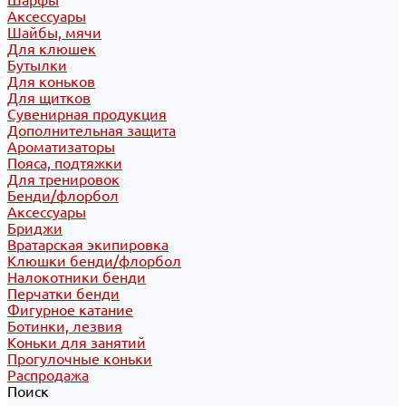
Шарфы
Аксессуары
Шайбы, мячи
Для клюшек
Бутылки
Для коньков
Для щитков
Сувенирная продукция
Дополнительная защита
Ароматизаторы
Пояса, подтяжки
Для тренировок
Бенди/флорбол
Аксессуары
Бриджи
Вратарская экипировка
Клюшки бенди/флорбол
Налокотники бенди
Перчатки бенди
Фигурное катание
Ботинки, лезвия
Коньки для занятий
Прогулочные коньки
Распродажа
Поиск