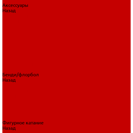
Аксессуары
Назад
Аксессуары
Шайбы, мячи
Для клюшек
Бутылки
Для коньков
Для щитков
Сувенирная продукция
Дополнительная защита
Ароматизаторы
Пояса, подтяжки
Для тренировок
Бенди/флорбол
Назад
Бенди/флорбол
Аксессуары
Бриджи
Вратарская экипировка
Клюшки бенди/флорбол
Налокотники бенди
Перчатки бенди
Фигурное катание
Назад