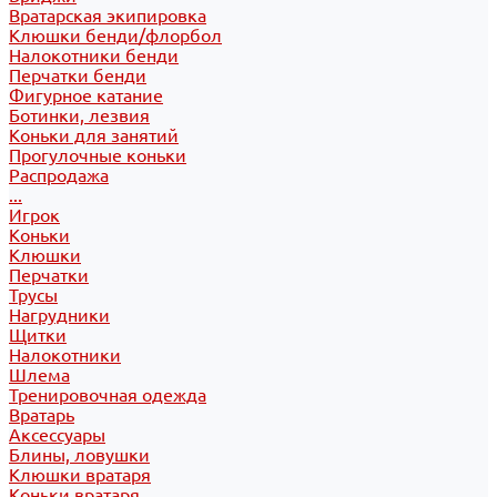
Вратарская экипировка
Клюшки бенди/флорбол
Налокотники бенди
Перчатки бенди
Фигурное катание
Ботинки, лезвия
Коньки для занятий
Прогулочные коньки
Распродажа
...
Игрок
Коньки
Клюшки
Перчатки
Трусы
Нагрудники
Щитки
Налокотники
Шлема
Тренировочная одежда
Вратарь
Аксессуары
Блины, ловушки
Клюшки вратаря
Коньки вратаря