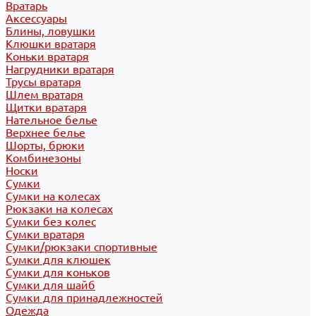
Вратарь
Аксессуары
Блины, ловушки
Клюшки вратаря
Коньки вратаря
Нагрудники вратаря
Трусы вратаря
Шлем вратаря
Щитки вратаря
Нательное белье
Верхнее белье
Шорты, брюки
Комбинезоны
Носки
Сумки
Сумки на колесах
Рюкзаки на колесах
Сумки без колес
Сумки вратаря
Сумки/рюкзаки спортивные
Сумки для клюшек
Сумки для коньков
Сумки для шайб
Сумки для принадлежностей
Одежда