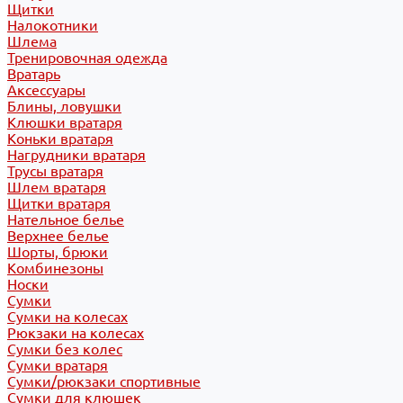
Щитки
Налокотники
Шлема
Тренировочная одежда
Вратарь
Аксессуары
Блины, ловушки
Клюшки вратаря
Коньки вратаря
Нагрудники вратаря
Трусы вратаря
Шлем вратаря
Щитки вратаря
Нательное белье
Верхнее белье
Шорты, брюки
Комбинезоны
Носки
Сумки
Сумки на колесах
Рюкзаки на колесах
Сумки без колес
Сумки вратаря
Сумки/рюкзаки спортивные
Сумки для клюшек