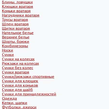
Блины, ловушки
Клюшки вратаря
Коньки вратаря
Нагрудники вратаря
Трусы вратаря
Шлем вратаря
Щитки вратаря
Нательное белье
Верхнее белье
Шорты, брюки
Комбинезоны
Носки
Сумки
Сумки на колесах
Рюкзаки на колесах
Сумки без колес
Сумки вратаря
Сумки/рюкзаки спортивные
Сумки для клюшек
Сумки для коньков
Сумки для шайб
Сумки для принадлежностей
Одежда
Кепки, шапки
Футболки, джерси