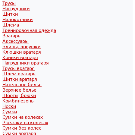
Трусы
Нагрудники
Щитки
Налокотники
Шлема
Тренировочная одежда
Вратарь
Аксессуары
Блины, ловушки
Клюшки вратаря
Коньки вратаря
Нагрудники вратаря
Трусы вратаря
Шлем вратаря
Щитки вратаря
Нательное белье
Верхнее белье
Шорты, брюки
Комбинезоны
Носки
Сумки
Сумки на колесах
Рюкзаки на колесах
Сумки без колес
Сумки вратаря