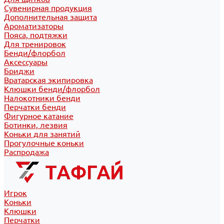
Сувенирная продукция
Дополнительная защита
Ароматизаторы
Пояса, подтяжки
Для тренировок
Бенди/флорбол
Аксессуары
Бриджи
Вратарская экипировка
Клюшки бенди/флорбол
Налокотники бенди
Перчатки бенди
Фигурное катание
Ботинки, лезвия
Коньки для занятий
Прогулочные коньки
Распродажа
Игрок
Коньки
Клюшки
Перчатки