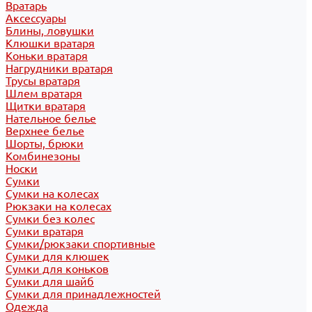
Вратарь
Аксессуары
Блины, ловушки
Клюшки вратаря
Коньки вратаря
Нагрудники вратаря
Трусы вратаря
Шлем вратаря
Щитки вратаря
Нательное белье
Верхнее белье
Шорты, брюки
Комбинезоны
Носки
Сумки
Сумки на колесах
Рюкзаки на колесах
Сумки без колес
Сумки вратаря
Сумки/рюкзаки спортивные
Сумки для клюшек
Сумки для коньков
Сумки для шайб
Сумки для принадлежностей
Одежда