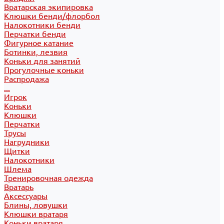
Вратарская экипировка
Клюшки бенди/флорбол
Налокотники бенди
Перчатки бенди
Фигурное катание
Ботинки, лезвия
Коньки для занятий
Прогулочные коньки
Распродажа
...
Игрок
Коньки
Клюшки
Перчатки
Трусы
Нагрудники
Щитки
Налокотники
Шлема
Тренировочная одежда
Вратарь
Аксессуары
Блины, ловушки
Клюшки вратаря
Коньки вратаря