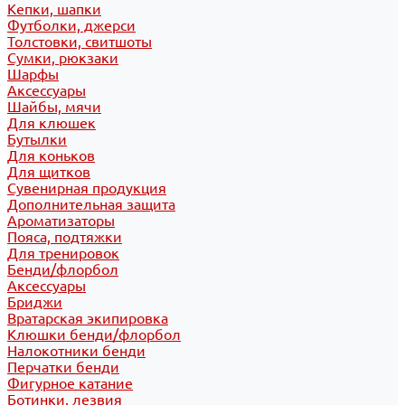
Кепки, шапки
Футболки, джерси
Толстовки, свитшоты
Сумки, рюкзаки
Шарфы
Аксессуары
Шайбы, мячи
Для клюшек
Бутылки
Для коньков
Для щитков
Сувенирная продукция
Дополнительная защита
Ароматизаторы
Пояса, подтяжки
Для тренировок
Бенди/флорбол
Аксессуары
Бриджи
Вратарская экипировка
Клюшки бенди/флорбол
Налокотники бенди
Перчатки бенди
Фигурное катание
Ботинки, лезвия