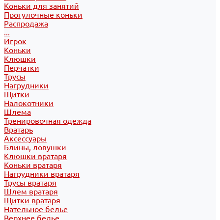
Коньки для занятий
Прогулочные коньки
Распродажа
...
Игрок
Коньки
Клюшки
Перчатки
Трусы
Нагрудники
Щитки
Налокотники
Шлема
Тренировочная одежда
Вратарь
Аксессуары
Блины, ловушки
Клюшки вратаря
Коньки вратаря
Нагрудники вратаря
Трусы вратаря
Шлем вратаря
Щитки вратаря
Нательное белье
Верхнее белье