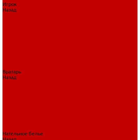
Игрок
Назад
Игрок
Коньки
Клюшки
Перчатки
Трусы
Нагрудники
Щитки
Налокотники
Шлема
Тренировочная одежда
Вратарь
Назад
Вратарь
Аксессуары
Блины, ловушки
Клюшки вратаря
Коньки вратаря
Нагрудники вратаря
Трусы вратаря
Шлем вратаря
Щитки вратаря
Нательное белье
Назад