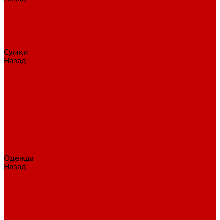
Нательное белье
Верхнее белье
Шорты, брюки
Комбинезоны
Носки
Сумки
Назад
Сумки
Сумки на колесах
Рюкзаки на колесах
Сумки без колес
Сумки вратаря
Сумки/рюкзаки спортивные
Сумки для клюшек
Сумки для коньков
Сумки для шайб
Сумки для принадлежностей
Одежда
Назад
Одежда
Кепки, шапки
Футболки, джерси
Толстовки, свитшоты
Сумки, рюкзаки
Шарфы