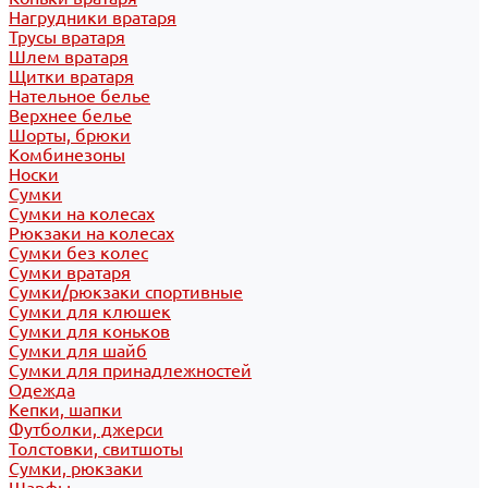
Нагрудники вратаря
Трусы вратаря
Шлем вратаря
Щитки вратаря
Нательное белье
Верхнее белье
Шорты, брюки
Комбинезоны
Носки
Сумки
Сумки на колесах
Рюкзаки на колесах
Сумки без колес
Сумки вратаря
Сумки/рюкзаки спортивные
Сумки для клюшек
Сумки для коньков
Сумки для шайб
Сумки для принадлежностей
Одежда
Кепки, шапки
Футболки, джерси
Толстовки, свитшоты
Сумки, рюкзаки