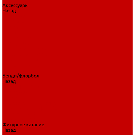
Аксессуары
Назад
Аксессуары
Шайбы, мячи
Для клюшек
Бутылки
Для коньков
Для щитков
Сувенирная продукция
Дополнительная защита
Ароматизаторы
Пояса, подтяжки
Для тренировок
Бенди/флорбол
Назад
Бенди/флорбол
Аксессуары
Бриджи
Вратарская экипировка
Клюшки бенди/флорбол
Налокотники бенди
Перчатки бенди
Фигурное катание
Назад