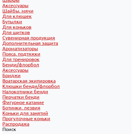
Шарфы
Аксессуары
Шайбы, мячи
Для клюшек
Бутылки
Для коньков
Для щитков
Сувенирная продукция
Дополнительная защита
Ароматизаторы
Пояса, подтяжки
Для тренировок
Бенди/флорбол
Аксессуары
Бриджи
Вратарская экипировка
Клюшки бенди/флорбол
Налокотники бенди
Перчатки бенди
Фигурное катание
Ботинки, лезвия
Коньки для занятий
Прогулочные коньки
Распродажа
Поиск