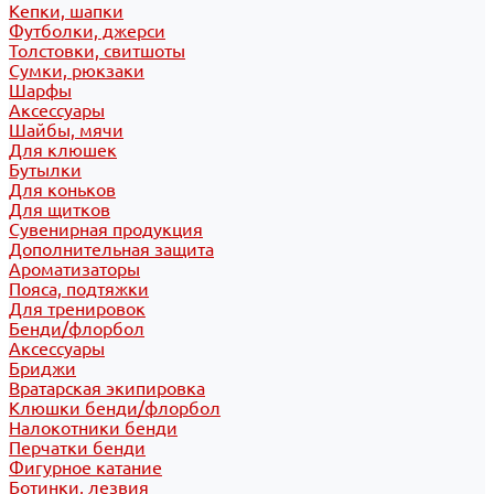
Кепки, шапки
Футболки, джерси
Толстовки, свитшоты
Сумки, рюкзаки
Шарфы
Аксессуары
Шайбы, мячи
Для клюшек
Бутылки
Для коньков
Для щитков
Сувенирная продукция
Дополнительная защита
Ароматизаторы
Пояса, подтяжки
Для тренировок
Бенди/флорбол
Аксессуары
Бриджи
Вратарская экипировка
Клюшки бенди/флорбол
Налокотники бенди
Перчатки бенди
Фигурное катание
Ботинки, лезвия