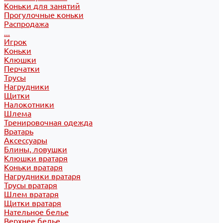
Коньки для занятий
Прогулочные коньки
Распродажа
...
Игрок
Коньки
Клюшки
Перчатки
Трусы
Нагрудники
Щитки
Налокотники
Шлема
Тренировочная одежда
Вратарь
Аксессуары
Блины, ловушки
Клюшки вратаря
Коньки вратаря
Нагрудники вратаря
Трусы вратаря
Шлем вратаря
Щитки вратаря
Нательное белье
Верхнее белье