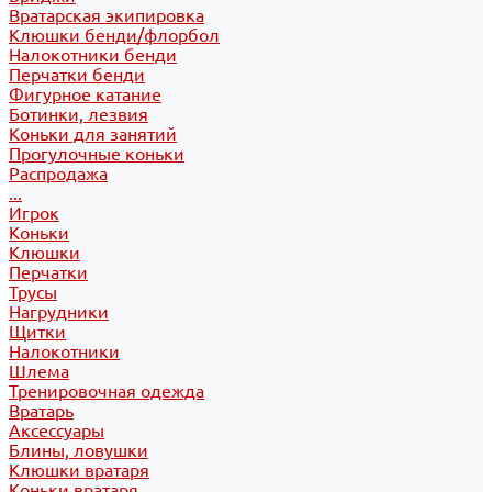
Вратарская экипировка
Клюшки бенди/флорбол
Налокотники бенди
Перчатки бенди
Фигурное катание
Ботинки, лезвия
Коньки для занятий
Прогулочные коньки
Распродажа
...
Игрок
Коньки
Клюшки
Перчатки
Трусы
Нагрудники
Щитки
Налокотники
Шлема
Тренировочная одежда
Вратарь
Аксессуары
Блины, ловушки
Клюшки вратаря
Коньки вратаря