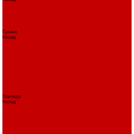
Нательное белье
Верхнее белье
Шорты, брюки
Комбинезоны
Носки
Сумки
Назад
Сумки
Сумки на колесах
Рюкзаки на колесах
Сумки без колес
Сумки вратаря
Сумки/рюкзаки спортивные
Сумки для клюшек
Сумки для коньков
Сумки для шайб
Сумки для принадлежностей
Одежда
Назад
Одежда
Кепки, шапки
Футболки, джерси
Толстовки, свитшоты
Сумки, рюкзаки
Шарфы