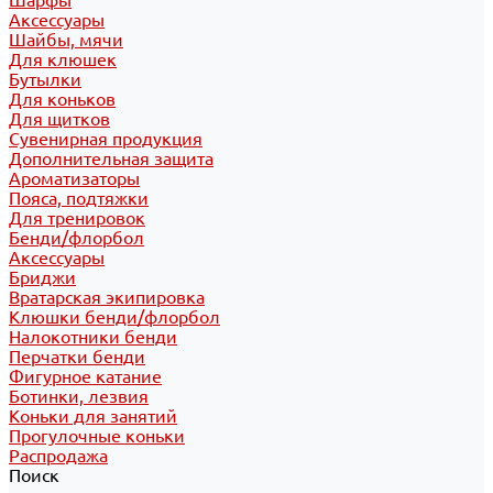
Шарфы
Аксессуары
Шайбы, мячи
Для клюшек
Бутылки
Для коньков
Для щитков
Сувенирная продукция
Дополнительная защита
Ароматизаторы
Пояса, подтяжки
Для тренировок
Бенди/флорбол
Аксессуары
Бриджи
Вратарская экипировка
Клюшки бенди/флорбол
Налокотники бенди
Перчатки бенди
Фигурное катание
Ботинки, лезвия
Коньки для занятий
Прогулочные коньки
Распродажа
Поиск