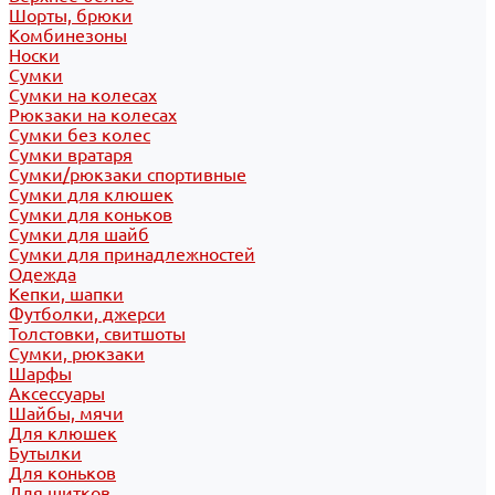
Шорты, брюки
Комбинезоны
Носки
Сумки
Сумки на колесах
Рюкзаки на колесах
Сумки без колес
Сумки вратаря
Сумки/рюкзаки спортивные
Сумки для клюшек
Сумки для коньков
Сумки для шайб
Сумки для принадлежностей
Одежда
Кепки, шапки
Футболки, джерси
Толстовки, свитшоты
Сумки, рюкзаки
Шарфы
Аксессуары
Шайбы, мячи
Для клюшек
Бутылки
Для коньков
Для щитков