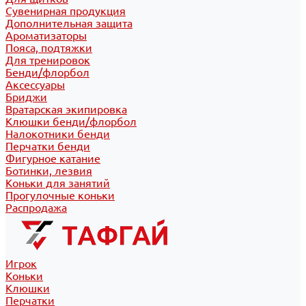
Сувенирная продукция
Дополнительная защита
Ароматизаторы
Пояса, подтяжки
Для тренировок
Бенди/флорбол
Аксессуары
Бриджи
Вратарская экипировка
Клюшки бенди/флорбол
Налокотники бенди
Перчатки бенди
Фигурное катание
Ботинки, лезвия
Коньки для занятий
Прогулочные коньки
Распродажа
Игрок
Коньки
Клюшки
Перчатки