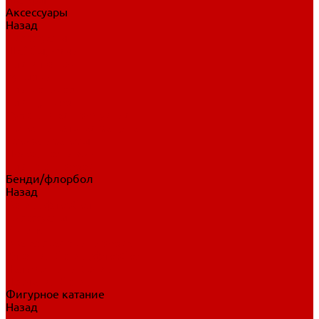
Аксессуары
Назад
Аксессуары
Шайбы, мячи
Для клюшек
Бутылки
Для коньков
Для щитков
Сувенирная продукция
Дополнительная защита
Ароматизаторы
Пояса, подтяжки
Для тренировок
Бенди/флорбол
Назад
Бенди/флорбол
Аксессуары
Бриджи
Вратарская экипировка
Клюшки бенди/флорбол
Налокотники бенди
Перчатки бенди
Фигурное катание
Назад