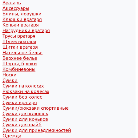
Вратарь
Аксессуары
Блины, ловушки
Клюшки вратаря
Коньки вратаря
Нагрудники вратаря
Трусы вратаря
Шлем вратаря
Щитки вратаря
Нательное белье
Верхнее белье
Шорты, брюки
Комбинезоны
Носки
Сумки
Сумки на колесах
Рюкзаки на колесах
Сумки без колес
Сумки вратаря
Сумки/рюкзаки спортивные
Сумки для клюшек
Сумки для коньков
Сумки для шайб
Сумки для принадлежностей
Одежда