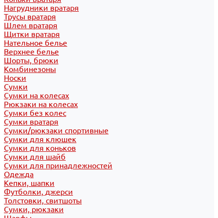
Нагрудники вратаря
Трусы вратаря
Шлем вратаря
Щитки вратаря
Нательное белье
Верхнее белье
Шорты, брюки
Комбинезоны
Носки
Сумки
Сумки на колесах
Рюкзаки на колесах
Сумки без колес
Сумки вратаря
Сумки/рюкзаки спортивные
Сумки для клюшек
Сумки для коньков
Сумки для шайб
Сумки для принадлежностей
Одежда
Кепки, шапки
Футболки, джерси
Толстовки, свитшоты
Сумки, рюкзаки