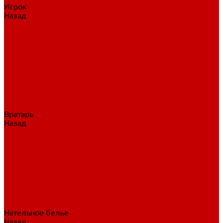
Игрок
Назад
Игрок
Коньки
Клюшки
Перчатки
Трусы
Нагрудники
Щитки
Налокотники
Шлема
Тренировочная одежда
Вратарь
Назад
Вратарь
Аксессуары
Блины, ловушки
Клюшки вратаря
Коньки вратаря
Нагрудники вратаря
Трусы вратаря
Шлем вратаря
Щитки вратаря
Нательное белье
Назад