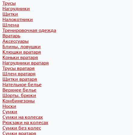
Трусы
Нагрудники
Щитки
Налокотники
Шлема
Тренировочная одежда
Вратарь
Аксессуары
Блины, ловушки
Клюшки вратаря
Коньки вратаря
Нагрудники вратаря
Трусы вратаря
Шлем вратаря
Щитки вратаря
Нательное белье
Верхнее белье
Шорты, брюки
Комбинезоны
Носки
Сумки
Сумки на колесах
Рюкзаки на колесах
Сумки без колес
Сумки вратаря