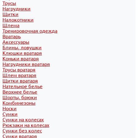
Трусы
Нагрудники
Щитки
Налокотники
Шлема
Тренировочная одежда
Вратарь
Аксессуары
Блины, ловушки
Клюшки вратаря
Коньки вратаря
Нагрудники вратаря
Трусы вратаря
Шлем вратаря
Щитки вратаря
Нательное белье
Верхнее белье
Шорты, брюки
Комбинезоны
Носки
Сумки
Сумки на колесах
Рюкзаки на колесах
Сумки без колес
Сумки вратаря