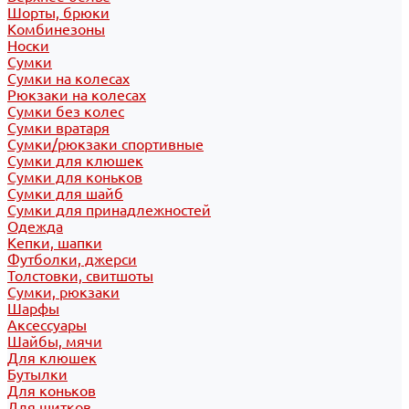
Шорты, брюки
Комбинезоны
Носки
Сумки
Сумки на колесах
Рюкзаки на колесах
Сумки без колес
Сумки вратаря
Сумки/рюкзаки спортивные
Сумки для клюшек
Сумки для коньков
Сумки для шайб
Сумки для принадлежностей
Одежда
Кепки, шапки
Футболки, джерси
Толстовки, свитшоты
Сумки, рюкзаки
Шарфы
Аксессуары
Шайбы, мячи
Для клюшек
Бутылки
Для коньков
Для щитков