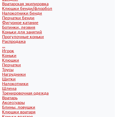
Вратарская экипировка
Клюшки бенди/флорбол
Налокотники бенди
Перчатки бенди
Фигурное катание
Ботинки, лезвия
Коньки для занятий
Прогулочные коньки
Распродажа
...
Игрок
Коньки
Клюшки
Перчатки
Трусы
Нагрудники
Щитки
Налокотники
Шлема
Тренировочная одежда
Вратарь
Аксессуары
Блины, ловушки
Клюшки вратаря
Коньки вратаря