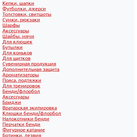
Кепки, шапки
Футболки, джерси
Толстовки, свитшоты
Сумки, рюкзаки
Шарфы
Аксессуары
Шайбы, мячи
Для клюшек
Бутылки
Для коньков
Для щитков
Сувенирная продукция
Дополнительная защита
Ароматизаторы
Пояса, подтяжки
Для тренировок
Бенди/флорбол
Аксессуары
Бриджи
Вратарская экипировка
Клюшки бенди/флорбол
Налокотники бенди
Перчатки бенди
Фигурное катание
Ботинки, лезвия