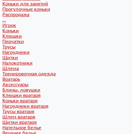
Коньки для занятий
Прогулочные коньки
Распродажа
...
Игрок
Коньки
Клюшки
Перчатки
Трусы
Нагрудники
Щитки
Налокотники
Шлема
Тренировочная одежда
Вратарь
Аксессуары
Блины, ловушки
Клюшки вратаря
Коньки вратаря
Нагрудники вратаря
Трусы вратаря
Шлем вратаря
Щитки вратаря
Нательное белье
Верхнее белье