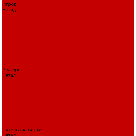
Игрок
Назад
Игрок
Коньки
Клюшки
Перчатки
Трусы
Нагрудники
Щитки
Налокотники
Шлема
Тренировочная одежда
Вратарь
Назад
Вратарь
Аксессуары
Блины, ловушки
Клюшки вратаря
Коньки вратаря
Нагрудники вратаря
Трусы вратаря
Шлем вратаря
Щитки вратаря
Нательное белье
Назад