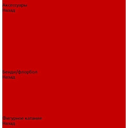
Аксессуары
Назад
Аксессуары
Шайбы, мячи
Для клюшек
Бутылки
Для коньков
Для щитков
Сувенирная продукция
Дополнительная защита
Ароматизаторы
Пояса, подтяжки
Для тренировок
Бенди/флорбол
Назад
Бенди/флорбол
Аксессуары
Бриджи
Вратарская экипировка
Клюшки бенди/флорбол
Налокотники бенди
Перчатки бенди
Фигурное катание
Назад