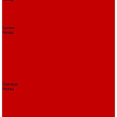
Нательное белье
Верхнее белье
Шорты, брюки
Комбинезоны
Носки
Сумки
Назад
Сумки
Сумки на колесах
Рюкзаки на колесах
Сумки без колес
Сумки вратаря
Сумки/рюкзаки спортивные
Сумки для клюшек
Сумки для коньков
Сумки для шайб
Сумки для принадлежностей
Одежда
Назад
Одежда
Кепки, шапки
Футболки, джерси
Толстовки, свитшоты
Сумки, рюкзаки
Шарфы