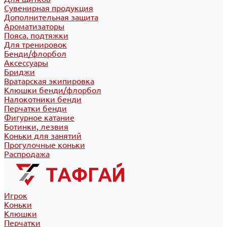
Сувенирная продукция
Дополнительная защита
Ароматизаторы
Пояса, подтяжки
Для тренировок
Бенди/флорбол
Аксессуары
Бриджи
Вратарская экипировка
Клюшки бенди/флорбол
Налокотники бенди
Перчатки бенди
Фигурное катание
Ботинки, лезвия
Коньки для занятий
Прогулочные коньки
Распродажа
Игрок
Коньки
Клюшки
Перчатки