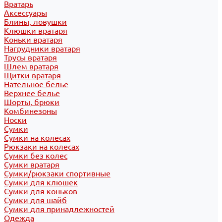
Вратарь
Аксессуары
Блины, ловушки
Клюшки вратаря
Коньки вратаря
Нагрудники вратаря
Трусы вратаря
Шлем вратаря
Щитки вратаря
Нательное белье
Верхнее белье
Шорты, брюки
Комбинезоны
Носки
Сумки
Сумки на колесах
Рюкзаки на колесах
Сумки без колес
Сумки вратаря
Сумки/рюкзаки спортивные
Сумки для клюшек
Сумки для коньков
Сумки для шайб
Сумки для принадлежностей
Одежда