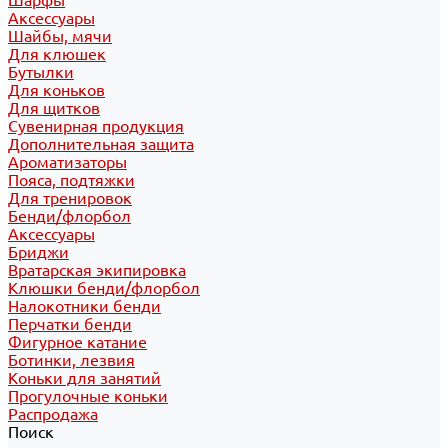
Шарфы
Аксессуары
Шайбы, мячи
Для клюшек
Бутылки
Для коньков
Для щитков
Сувенирная продукция
Дополнительная защита
Ароматизаторы
Пояса, подтяжки
Для тренировок
Бенди/флорбол
Аксессуары
Бриджи
Вратарская экипировка
Клюшки бенди/флорбол
Налокотники бенди
Перчатки бенди
Фигурное катание
Ботинки, лезвия
Коньки для занятий
Прогулочные коньки
Распродажа
Поиск