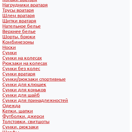
Нагрудники вратаря
Трусы вратаря
Шлем вратаря
Щитки вратаря
Нательное белье
Верхнее белье
Шорты, брюки
Комбинезоны
Носки
Сумки
Сумки на колесах
Рюкзаки на колесах
Сумки без колес
Сумки вратаря
Сумки/рюкзаки спортивные
Сумки для клюшек
Сумки для коньков
Сумки для шайб
Сумки для принадлежностей
Одежда
Кепки, шапки
Футболки, джерси
Толстовки, свитшоты
Сумки, рюкзаки