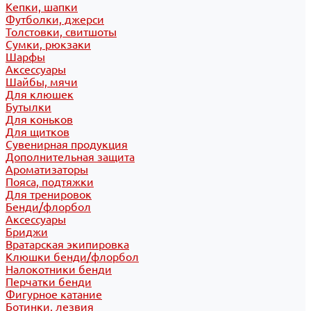
Кепки, шапки
Футболки, джерси
Толстовки, свитшоты
Сумки, рюкзаки
Шарфы
Аксессуары
Шайбы, мячи
Для клюшек
Бутылки
Для коньков
Для щитков
Сувенирная продукция
Дополнительная защита
Ароматизаторы
Пояса, подтяжки
Для тренировок
Бенди/флорбол
Аксессуары
Бриджи
Вратарская экипировка
Клюшки бенди/флорбол
Налокотники бенди
Перчатки бенди
Фигурное катание
Ботинки, лезвия