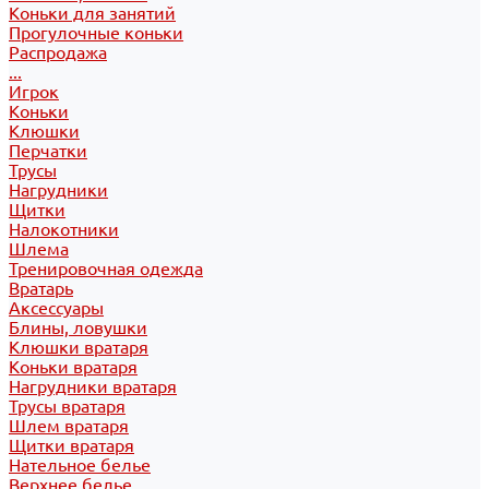
Коньки для занятий
Прогулочные коньки
Распродажа
...
Игрок
Коньки
Клюшки
Перчатки
Трусы
Нагрудники
Щитки
Налокотники
Шлема
Тренировочная одежда
Вратарь
Аксессуары
Блины, ловушки
Клюшки вратаря
Коньки вратаря
Нагрудники вратаря
Трусы вратаря
Шлем вратаря
Щитки вратаря
Нательное белье
Верхнее белье