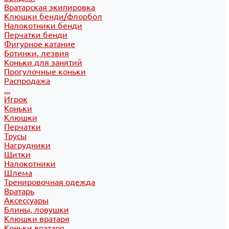
Вратарская экипировка
Клюшки бенди/флорбол
Налокотники бенди
Перчатки бенди
Фигурное катание
Ботинки, лезвия
Коньки для занятий
Прогулочные коньки
Распродажа
...
Игрок
Коньки
Клюшки
Перчатки
Трусы
Нагрудники
Щитки
Налокотники
Шлема
Тренировочная одежда
Вратарь
Аксессуары
Блины, ловушки
Клюшки вратаря
Коньки вратаря