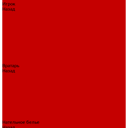
Игрок
Назад
Игрок
Коньки
Клюшки
Перчатки
Трусы
Нагрудники
Щитки
Налокотники
Шлема
Тренировочная одежда
Вратарь
Назад
Вратарь
Аксессуары
Блины, ловушки
Клюшки вратаря
Коньки вратаря
Нагрудники вратаря
Трусы вратаря
Шлем вратаря
Щитки вратаря
Нательное белье
Назад