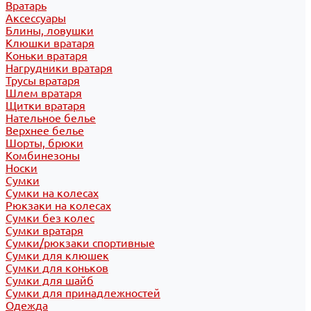
Вратарь
Аксессуары
Блины, ловушки
Клюшки вратаря
Коньки вратаря
Нагрудники вратаря
Трусы вратаря
Шлем вратаря
Щитки вратаря
Нательное белье
Верхнее белье
Шорты, брюки
Комбинезоны
Носки
Сумки
Сумки на колесах
Рюкзаки на колесах
Сумки без колес
Сумки вратаря
Сумки/рюкзаки спортивные
Сумки для клюшек
Сумки для коньков
Сумки для шайб
Сумки для принадлежностей
Одежда