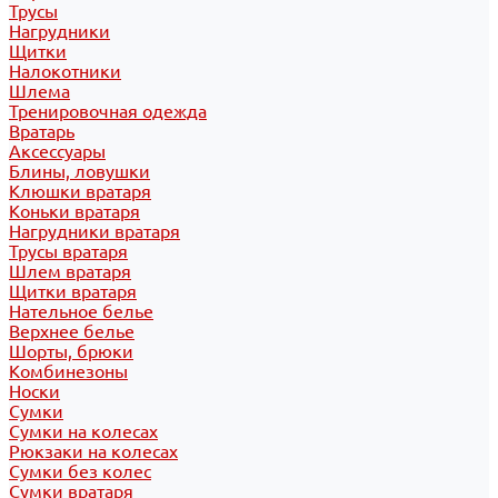
Трусы
Нагрудники
Щитки
Налокотники
Шлема
Тренировочная одежда
Вратарь
Аксессуары
Блины, ловушки
Клюшки вратаря
Коньки вратаря
Нагрудники вратаря
Трусы вратаря
Шлем вратаря
Щитки вратаря
Нательное белье
Верхнее белье
Шорты, брюки
Комбинезоны
Носки
Сумки
Сумки на колесах
Рюкзаки на колесах
Сумки без колес
Сумки вратаря