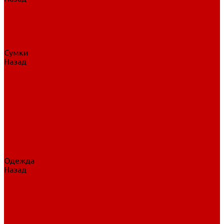
Нательное белье
Верхнее белье
Шорты, брюки
Комбинезоны
Носки
Сумки
Назад
Сумки
Сумки на колесах
Рюкзаки на колесах
Сумки без колес
Сумки вратаря
Сумки/рюкзаки спортивные
Сумки для клюшек
Сумки для коньков
Сумки для шайб
Сумки для принадлежностей
Одежда
Назад
Одежда
Кепки, шапки
Футболки, джерси
Толстовки, свитшоты
Сумки, рюкзаки
Шарфы