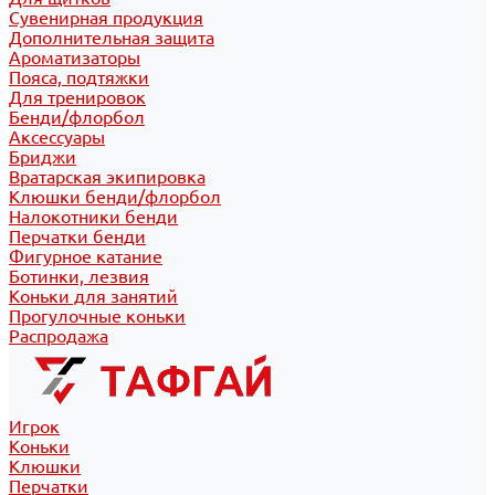
Сувенирная продукция
Дополнительная защита
Ароматизаторы
Пояса, подтяжки
Для тренировок
Бенди/флорбол
Аксессуары
Бриджи
Вратарская экипировка
Клюшки бенди/флорбол
Налокотники бенди
Перчатки бенди
Фигурное катание
Ботинки, лезвия
Коньки для занятий
Прогулочные коньки
Распродажа
Игрок
Коньки
Клюшки
Перчатки