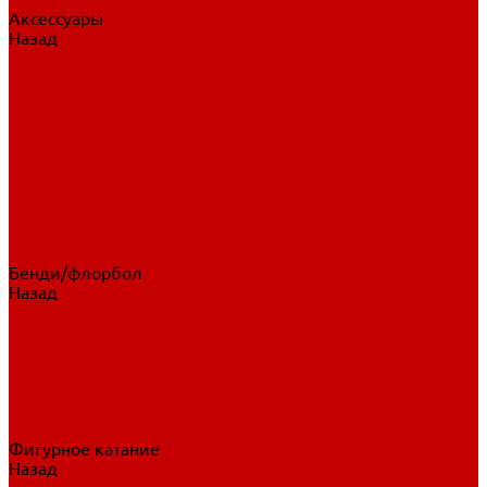
Аксессуары
Назад
Аксессуары
Шайбы, мячи
Для клюшек
Бутылки
Для коньков
Для щитков
Сувенирная продукция
Дополнительная защита
Ароматизаторы
Пояса, подтяжки
Для тренировок
Бенди/флорбол
Назад
Бенди/флорбол
Аксессуары
Бриджи
Вратарская экипировка
Клюшки бенди/флорбол
Налокотники бенди
Перчатки бенди
Фигурное катание
Назад