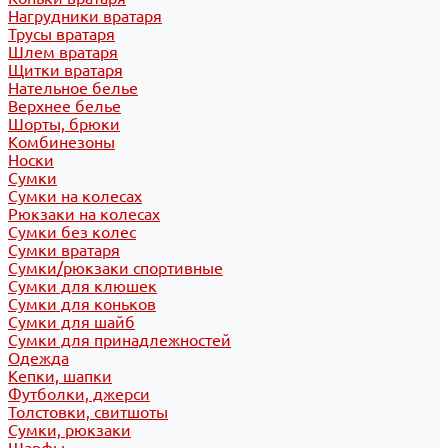
Нагрудники вратаря
Трусы вратаря
Шлем вратаря
Щитки вратаря
Нательное белье
Верхнее белье
Шорты, брюки
Комбинезоны
Носки
Сумки
Сумки на колесах
Рюкзаки на колесах
Сумки без колес
Сумки вратаря
Сумки/рюкзаки спортивные
Сумки для клюшек
Сумки для коньков
Сумки для шайб
Сумки для принадлежностей
Одежда
Кепки, шапки
Футболки, джерси
Толстовки, свитшоты
Сумки, рюкзаки