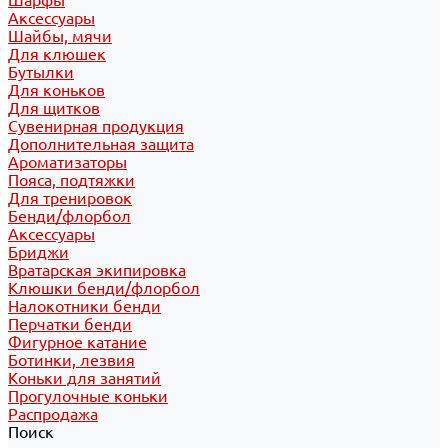
Шарфы
Аксессуары
Шайбы, мячи
Для клюшек
Бутылки
Для коньков
Для щитков
Сувенирная продукция
Дополнительная защита
Ароматизаторы
Пояса, подтяжки
Для тренировок
Бенди/флорбол
Аксессуары
Бриджи
Вратарская экипировка
Клюшки бенди/флорбол
Налокотники бенди
Перчатки бенди
Фигурное катание
Ботинки, лезвия
Коньки для занятий
Прогулочные коньки
Распродажа
Поиск