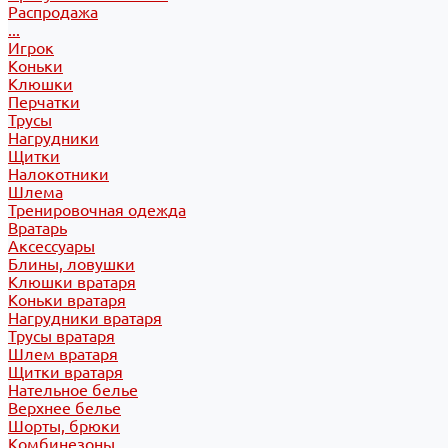
Распродажа
...
Игрок
Коньки
Клюшки
Перчатки
Трусы
Нагрудники
Щитки
Налокотники
Шлема
Тренировочная одежда
Вратарь
Аксессуары
Блины, ловушки
Клюшки вратаря
Коньки вратаря
Нагрудники вратаря
Трусы вратаря
Шлем вратаря
Щитки вратаря
Нательное белье
Верхнее белье
Шорты, брюки
Комбинезоны