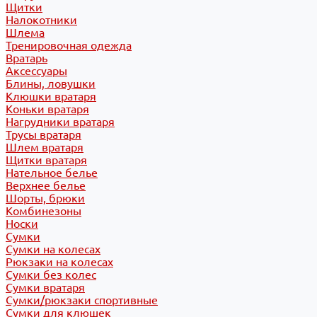
Щитки
Налокотники
Шлема
Тренировочная одежда
Вратарь
Аксессуары
Блины, ловушки
Клюшки вратаря
Коньки вратаря
Нагрудники вратаря
Трусы вратаря
Шлем вратаря
Щитки вратаря
Нательное белье
Верхнее белье
Шорты, брюки
Комбинезоны
Носки
Сумки
Сумки на колесах
Рюкзаки на колесах
Сумки без колес
Сумки вратаря
Сумки/рюкзаки спортивные
Сумки для клюшек