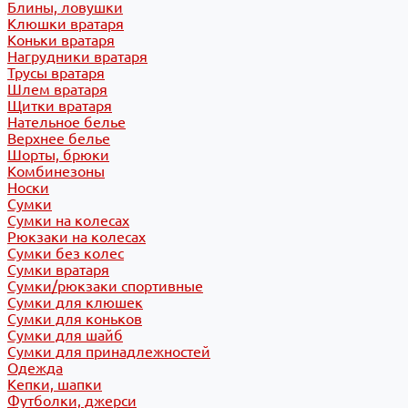
Блины, ловушки
Клюшки вратаря
Коньки вратаря
Нагрудники вратаря
Трусы вратаря
Шлем вратаря
Щитки вратаря
Нательное белье
Верхнее белье
Шорты, брюки
Комбинезоны
Носки
Сумки
Сумки на колесах
Рюкзаки на колесах
Сумки без колес
Сумки вратаря
Сумки/рюкзаки спортивные
Сумки для клюшек
Сумки для коньков
Сумки для шайб
Сумки для принадлежностей
Одежда
Кепки, шапки
Футболки, джерси