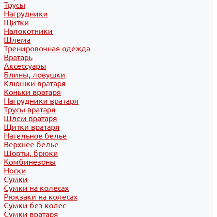
Трусы
Нагрудники
Щитки
Налокотники
Шлема
Тренировочная одежда
Вратарь
Аксессуары
Блины, ловушки
Клюшки вратаря
Коньки вратаря
Нагрудники вратаря
Трусы вратаря
Шлем вратаря
Щитки вратаря
Нательное белье
Верхнее белье
Шорты, брюки
Комбинезоны
Носки
Сумки
Сумки на колесах
Рюкзаки на колесах
Сумки без колес
Сумки вратаря