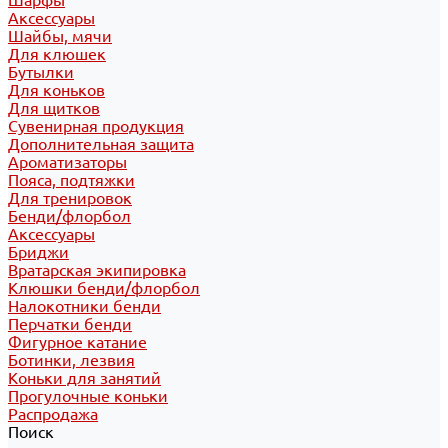
Шарфы
Аксессуары
Шайбы, мячи
Для клюшек
Бутылки
Для коньков
Для щитков
Сувенирная продукция
Дополнительная защита
Ароматизаторы
Пояса, подтяжки
Для тренировок
Бенди/флорбол
Аксессуары
Бриджи
Вратарская экипировка
Клюшки бенди/флорбол
Налокотники бенди
Перчатки бенди
Фигурное катание
Ботинки, лезвия
Коньки для занятий
Прогулочные коньки
Распродажа
Поиск