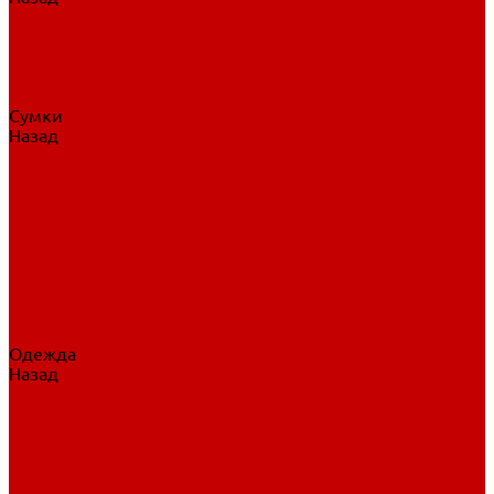
Нательное белье
Верхнее белье
Шорты, брюки
Комбинезоны
Носки
Сумки
Назад
Сумки
Сумки на колесах
Рюкзаки на колесах
Сумки без колес
Сумки вратаря
Сумки/рюкзаки спортивные
Сумки для клюшек
Сумки для коньков
Сумки для шайб
Сумки для принадлежностей
Одежда
Назад
Одежда
Кепки, шапки
Футболки, джерси
Толстовки, свитшоты
Сумки, рюкзаки
Шарфы