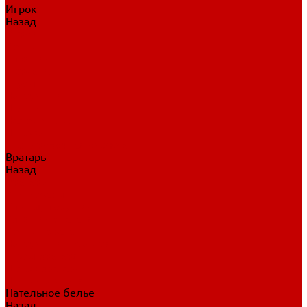
Игрок
Назад
Игрок
Коньки
Клюшки
Перчатки
Трусы
Нагрудники
Щитки
Налокотники
Шлема
Тренировочная одежда
Вратарь
Назад
Вратарь
Аксессуары
Блины, ловушки
Клюшки вратаря
Коньки вратаря
Нагрудники вратаря
Трусы вратаря
Шлем вратаря
Щитки вратаря
Нательное белье
Назад