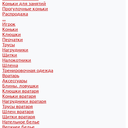
Коньки для занятий
Прогулочные коньки
Распродажа
...
Игрок
Коньки
Клюшки
Перчатки
Трусы
Нагрудники
Щитки
Налокотники
Шлема
Тренировочная одежда
Вратарь
Аксессуары
Блины, ловушки
Клюшки вратаря
Коньки вратаря
Нагрудники вратаря
Трусы вратаря
Шлем вратаря
Щитки вратаря
Нательное белье
Верхнее белье