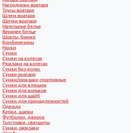
Нагрудники вратаря
Трусы вратаря
Шлем вратаря
Щитки вратаря
Нательное белье
Верхнее белье
Шорты, брюки
Комбинезоны
Носки
Сумки
Сумки на колесах
Рюкзаки на колесах
Сумки без колес
Сумки вратаря
Сумки/рюкзаки спортивные
Сумки для клюшек
Сумки для коньков
Сумки для шайб
Сумки для принадлежностей
Одежда
Кепки, шапки
Футболки, джерси
Толстовки, свитшоты
Сумки, рюкзаки