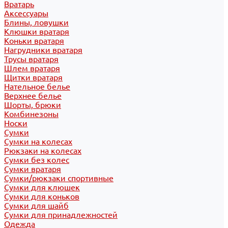
Вратарь
Аксессуары
Блины, ловушки
Клюшки вратаря
Коньки вратаря
Нагрудники вратаря
Трусы вратаря
Шлем вратаря
Щитки вратаря
Нательное белье
Верхнее белье
Шорты, брюки
Комбинезоны
Носки
Сумки
Сумки на колесах
Рюкзаки на колесах
Сумки без колес
Сумки вратаря
Сумки/рюкзаки спортивные
Сумки для клюшек
Сумки для коньков
Сумки для шайб
Сумки для принадлежностей
Одежда