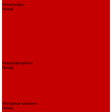
Аксессуары
Назад
Аксессуары
Шайбы, мячи
Для клюшек
Бутылки
Для коньков
Для щитков
Сувенирная продукция
Дополнительная защита
Ароматизаторы
Пояса, подтяжки
Для тренировок
Бенди/флорбол
Назад
Бенди/флорбол
Аксессуары
Бриджи
Вратарская экипировка
Клюшки бенди/флорбол
Налокотники бенди
Перчатки бенди
Фигурное катание
Назад