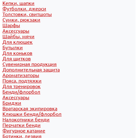
Кепки, шапки
Футболки, джерси
Толстовки, свитшоты
Сумки, рюкзаки
Шарфы
Аксессуары
Шайбы, мячи
Для клюшек
Бутылки
Для коньков
Для щитков
Сувенирная продукция
Дополнительная защита
Ароматизаторы
Пояса, подтяжки
Для тренировок
Бенди/флорбол
Аксессуары
Бриджи
Вратарская экипировка
Клюшки бенди/флорбол
Налокотники бенди
Перчатки бенди
Фигурное катание
Ботинки, лезвия