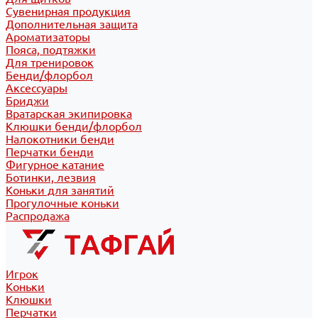
Сувенирная продукция
Дополнительная защита
Ароматизаторы
Пояса, подтяжки
Для тренировок
Бенди/флорбол
Аксессуары
Бриджи
Вратарская экипировка
Клюшки бенди/флорбол
Налокотники бенди
Перчатки бенди
Фигурное катание
Ботинки, лезвия
Коньки для занятий
Прогулочные коньки
Распродажа
Игрок
Коньки
Клюшки
Перчатки