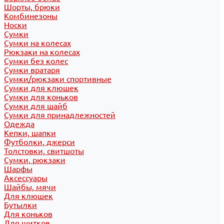
Шорты, брюки
Комбинезоны
Носки
Сумки
Сумки на колесах
Рюкзаки на колесах
Сумки без колес
Сумки вратаря
Сумки/рюкзаки спортивные
Сумки для клюшек
Сумки для коньков
Сумки для шайб
Сумки для принадлежностей
Одежда
Кепки, шапки
Футболки, джерси
Толстовки, свитшоты
Сумки, рюкзаки
Шарфы
Аксессуары
Шайбы, мячи
Для клюшек
Бутылки
Для коньков
Для щитков