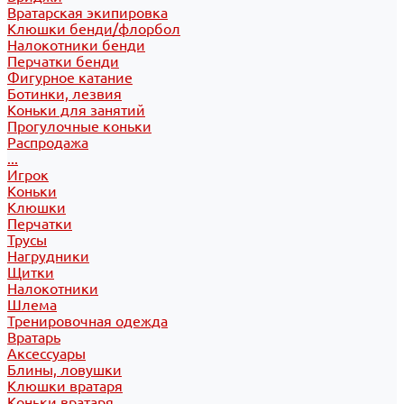
Вратарская экипировка
Клюшки бенди/флорбол
Налокотники бенди
Перчатки бенди
Фигурное катание
Ботинки, лезвия
Коньки для занятий
Прогулочные коньки
Распродажа
...
Игрок
Коньки
Клюшки
Перчатки
Трусы
Нагрудники
Щитки
Налокотники
Шлема
Тренировочная одежда
Вратарь
Аксессуары
Блины, ловушки
Клюшки вратаря
Коньки вратаря