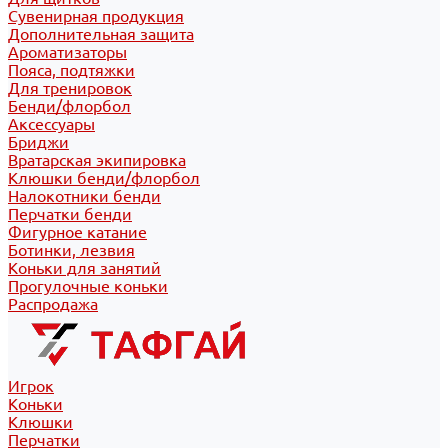
Сувенирная продукция
Дополнительная защита
Ароматизаторы
Пояса, подтяжки
Для тренировок
Бенди/флорбол
Аксессуары
Бриджи
Вратарская экипировка
Клюшки бенди/флорбол
Налокотники бенди
Перчатки бенди
Фигурное катание
Ботинки, лезвия
Коньки для занятий
Прогулочные коньки
Распродажа
Игрок
Коньки
Клюшки
Перчатки