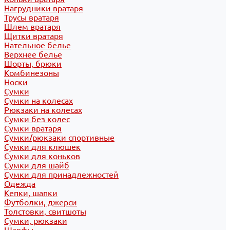
Нагрудники вратаря
Трусы вратаря
Шлем вратаря
Щитки вратаря
Нательное белье
Верхнее белье
Шорты, брюки
Комбинезоны
Носки
Сумки
Сумки на колесах
Рюкзаки на колесах
Сумки без колес
Сумки вратаря
Сумки/рюкзаки спортивные
Сумки для клюшек
Сумки для коньков
Сумки для шайб
Сумки для принадлежностей
Одежда
Кепки, шапки
Футболки, джерси
Толстовки, свитшоты
Сумки, рюкзаки