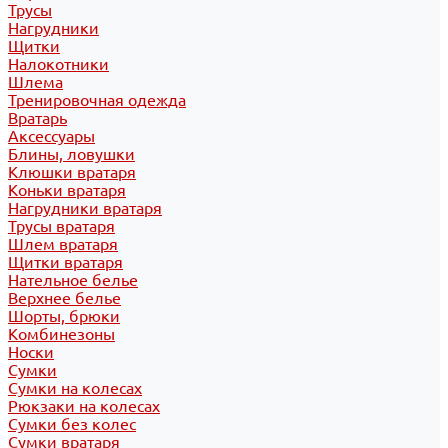
Трусы
Нагрудники
Щитки
Налокотники
Шлема
Тренировочная одежда
Вратарь
Аксессуары
Блины, ловушки
Клюшки вратаря
Коньки вратаря
Нагрудники вратаря
Трусы вратаря
Шлем вратаря
Щитки вратаря
Нательное белье
Верхнее белье
Шорты, брюки
Комбинезоны
Носки
Сумки
Сумки на колесах
Рюкзаки на колесах
Сумки без колес
Сумки вратаря