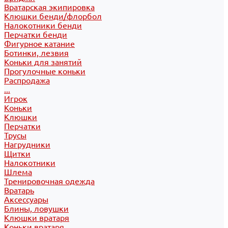
Вратарская экипировка
Клюшки бенди/флорбол
Налокотники бенди
Перчатки бенди
Фигурное катание
Ботинки, лезвия
Коньки для занятий
Прогулочные коньки
Распродажа
...
Игрок
Коньки
Клюшки
Перчатки
Трусы
Нагрудники
Щитки
Налокотники
Шлема
Тренировочная одежда
Вратарь
Аксессуары
Блины, ловушки
Клюшки вратаря
Коньки вратаря