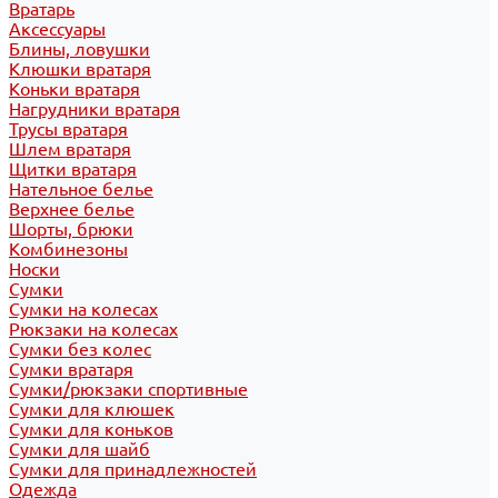
Вратарь
Аксессуары
Блины, ловушки
Клюшки вратаря
Коньки вратаря
Нагрудники вратаря
Трусы вратаря
Шлем вратаря
Щитки вратаря
Нательное белье
Верхнее белье
Шорты, брюки
Комбинезоны
Носки
Сумки
Сумки на колесах
Рюкзаки на колесах
Сумки без колес
Сумки вратаря
Сумки/рюкзаки спортивные
Сумки для клюшек
Сумки для коньков
Сумки для шайб
Сумки для принадлежностей
Одежда