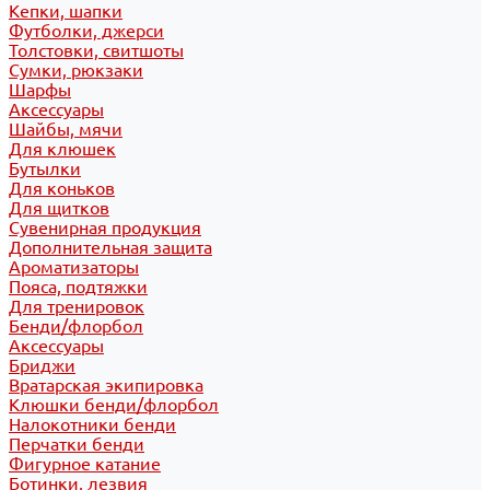
Кепки, шапки
Футболки, джерси
Толстовки, свитшоты
Сумки, рюкзаки
Шарфы
Аксессуары
Шайбы, мячи
Для клюшек
Бутылки
Для коньков
Для щитков
Сувенирная продукция
Дополнительная защита
Ароматизаторы
Пояса, подтяжки
Для тренировок
Бенди/флорбол
Аксессуары
Бриджи
Вратарская экипировка
Клюшки бенди/флорбол
Налокотники бенди
Перчатки бенди
Фигурное катание
Ботинки, лезвия