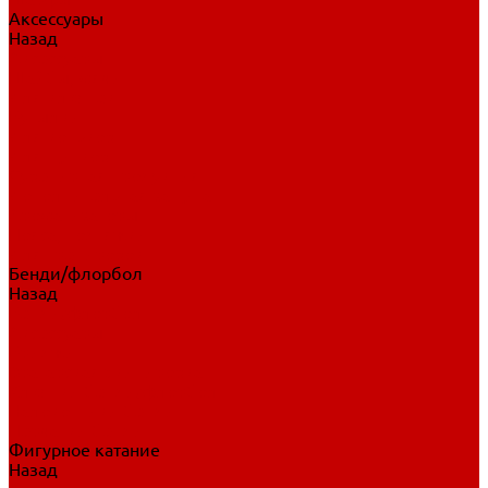
Аксессуары
Назад
Аксессуары
Шайбы, мячи
Для клюшек
Бутылки
Для коньков
Для щитков
Сувенирная продукция
Дополнительная защита
Ароматизаторы
Пояса, подтяжки
Для тренировок
Бенди/флорбол
Назад
Бенди/флорбол
Аксессуары
Бриджи
Вратарская экипировка
Клюшки бенди/флорбол
Налокотники бенди
Перчатки бенди
Фигурное катание
Назад