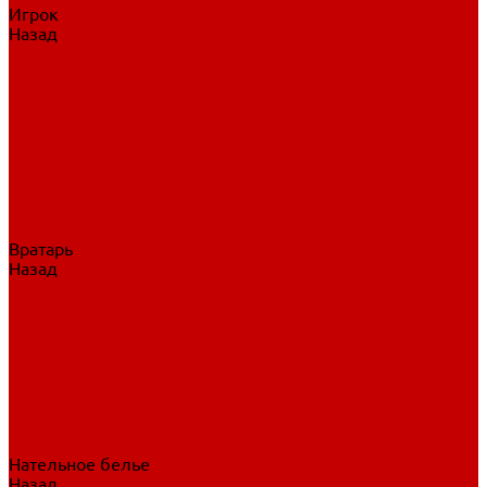
Игрок
Назад
Игрок
Коньки
Клюшки
Перчатки
Трусы
Нагрудники
Щитки
Налокотники
Шлема
Тренировочная одежда
Вратарь
Назад
Вратарь
Аксессуары
Блины, ловушки
Клюшки вратаря
Коньки вратаря
Нагрудники вратаря
Трусы вратаря
Шлем вратаря
Щитки вратаря
Нательное белье
Назад