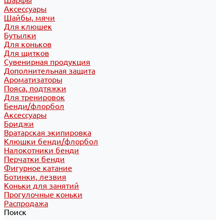
Шарфы
Аксессуары
Шайбы, мячи
Для клюшек
Бутылки
Для коньков
Для щитков
Сувенирная продукция
Дополнительная защита
Ароматизаторы
Пояса, подтяжки
Для тренировок
Бенди/флорбол
Аксессуары
Бриджи
Вратарская экипировка
Клюшки бенди/флорбол
Налокотники бенди
Перчатки бенди
Фигурное катание
Ботинки, лезвия
Коньки для занятий
Прогулочные коньки
Распродажа
Поиск