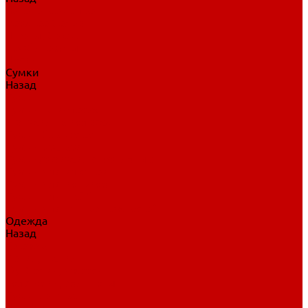
Нательное белье
Верхнее белье
Шорты, брюки
Комбинезоны
Носки
Сумки
Назад
Сумки
Сумки на колесах
Рюкзаки на колесах
Сумки без колес
Сумки вратаря
Сумки/рюкзаки спортивные
Сумки для клюшек
Сумки для коньков
Сумки для шайб
Сумки для принадлежностей
Одежда
Назад
Одежда
Кепки, шапки
Футболки, джерси
Толстовки, свитшоты
Сумки, рюкзаки
Шарфы