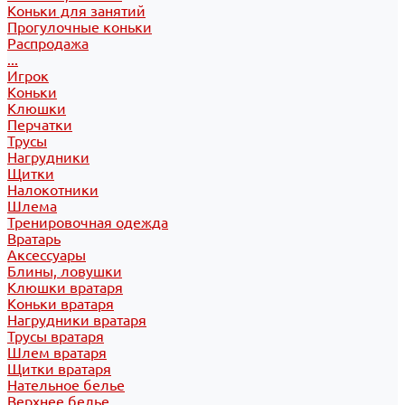
Коньки для занятий
Прогулочные коньки
Распродажа
...
Игрок
Коньки
Клюшки
Перчатки
Трусы
Нагрудники
Щитки
Налокотники
Шлема
Тренировочная одежда
Вратарь
Аксессуары
Блины, ловушки
Клюшки вратаря
Коньки вратаря
Нагрудники вратаря
Трусы вратаря
Шлем вратаря
Щитки вратаря
Нательное белье
Верхнее белье