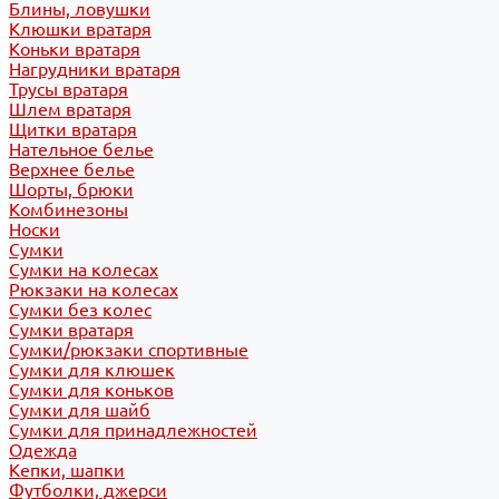
Блины, ловушки
Клюшки вратаря
Коньки вратаря
Нагрудники вратаря
Трусы вратаря
Шлем вратаря
Щитки вратаря
Нательное белье
Верхнее белье
Шорты, брюки
Комбинезоны
Носки
Сумки
Сумки на колесах
Рюкзаки на колесах
Сумки без колес
Сумки вратаря
Сумки/рюкзаки спортивные
Сумки для клюшек
Сумки для коньков
Сумки для шайб
Сумки для принадлежностей
Одежда
Кепки, шапки
Футболки, джерси