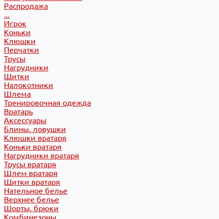
Распродажа
...
Игрок
Коньки
Клюшки
Перчатки
Трусы
Нагрудники
Щитки
Налокотники
Шлема
Тренировочная одежда
Вратарь
Аксессуары
Блины, ловушки
Клюшки вратаря
Коньки вратаря
Нагрудники вратаря
Трусы вратаря
Шлем вратаря
Щитки вратаря
Нательное белье
Верхнее белье
Шорты, брюки
Комбинезоны