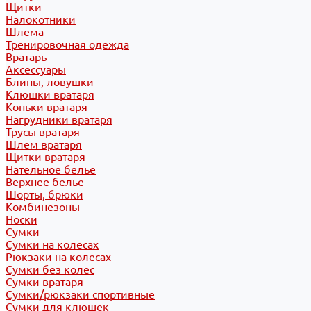
Щитки
Налокотники
Шлема
Тренировочная одежда
Вратарь
Аксессуары
Блины, ловушки
Клюшки вратаря
Коньки вратаря
Нагрудники вратаря
Трусы вратаря
Шлем вратаря
Щитки вратаря
Нательное белье
Верхнее белье
Шорты, брюки
Комбинезоны
Носки
Сумки
Сумки на колесах
Рюкзаки на колесах
Сумки без колес
Сумки вратаря
Сумки/рюкзаки спортивные
Сумки для клюшек