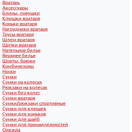
Вратарь
Аксессуары
Блины, ловушки
Клюшки вратаря
Коньки вратаря
Нагрудники вратаря
Трусы вратаря
Шлем вратаря
Щитки вратаря
Нательное белье
Верхнее белье
Шорты, брюки
Комбинезоны
Носки
Сумки
Сумки на колесах
Рюкзаки на колесах
Сумки без колес
Сумки вратаря
Сумки/рюкзаки спортивные
Сумки для клюшек
Сумки для коньков
Сумки для шайб
Сумки для принадлежностей
Одежда