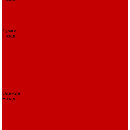
Нательное белье
Верхнее белье
Шорты, брюки
Комбинезоны
Носки
Сумки
Назад
Сумки
Сумки на колесах
Рюкзаки на колесах
Сумки без колес
Сумки вратаря
Сумки/рюкзаки спортивные
Сумки для клюшек
Сумки для коньков
Сумки для шайб
Сумки для принадлежностей
Одежда
Назад
Одежда
Кепки, шапки
Футболки, джерси
Толстовки, свитшоты
Сумки, рюкзаки
Шарфы