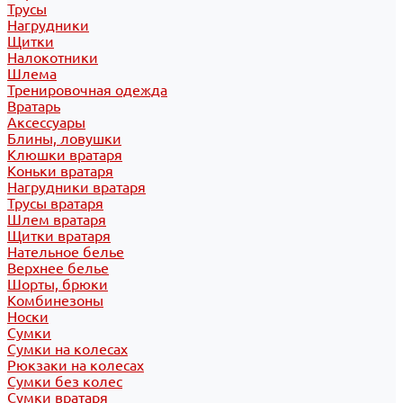
Трусы
Нагрудники
Щитки
Налокотники
Шлема
Тренировочная одежда
Вратарь
Аксессуары
Блины, ловушки
Клюшки вратаря
Коньки вратаря
Нагрудники вратаря
Трусы вратаря
Шлем вратаря
Щитки вратаря
Нательное белье
Верхнее белье
Шорты, брюки
Комбинезоны
Носки
Сумки
Сумки на колесах
Рюкзаки на колесах
Сумки без колес
Сумки вратаря