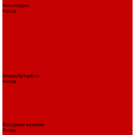
Аксессуары
Назад
Аксессуары
Шайбы, мячи
Для клюшек
Бутылки
Для коньков
Для щитков
Сувенирная продукция
Дополнительная защита
Ароматизаторы
Пояса, подтяжки
Для тренировок
Бенди/флорбол
Назад
Бенди/флорбол
Аксессуары
Бриджи
Вратарская экипировка
Клюшки бенди/флорбол
Налокотники бенди
Перчатки бенди
Фигурное катание
Назад