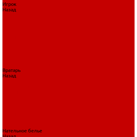
Игрок
Назад
Игрок
Коньки
Клюшки
Перчатки
Трусы
Нагрудники
Щитки
Налокотники
Шлема
Тренировочная одежда
Вратарь
Назад
Вратарь
Аксессуары
Блины, ловушки
Клюшки вратаря
Коньки вратаря
Нагрудники вратаря
Трусы вратаря
Шлем вратаря
Щитки вратаря
Нательное белье
Назад