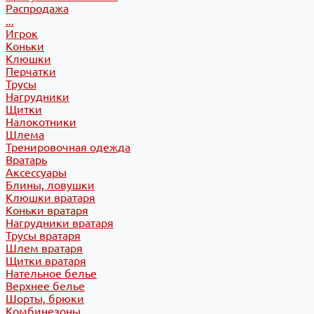
Распродажа
...
Игрок
Коньки
Клюшки
Перчатки
Трусы
Нагрудники
Щитки
Налокотники
Шлема
Тренировочная одежда
Вратарь
Аксессуары
Блины, ловушки
Клюшки вратаря
Коньки вратаря
Нагрудники вратаря
Трусы вратаря
Шлем вратаря
Щитки вратаря
Нательное белье
Верхнее белье
Шорты, брюки
Комбинезоны