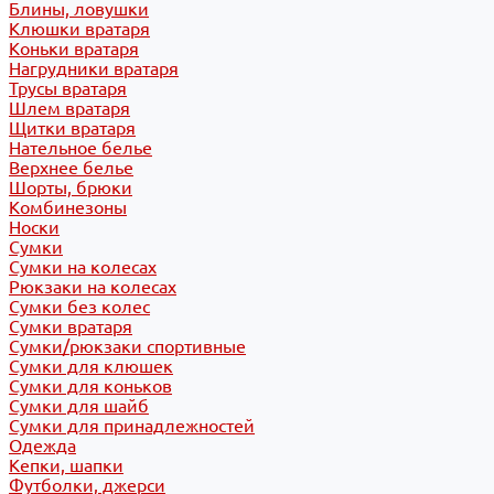
Блины, ловушки
Клюшки вратаря
Коньки вратаря
Нагрудники вратаря
Трусы вратаря
Шлем вратаря
Щитки вратаря
Нательное белье
Верхнее белье
Шорты, брюки
Комбинезоны
Носки
Сумки
Сумки на колесах
Рюкзаки на колесах
Сумки без колес
Сумки вратаря
Сумки/рюкзаки спортивные
Сумки для клюшек
Сумки для коньков
Сумки для шайб
Сумки для принадлежностей
Одежда
Кепки, шапки
Футболки, джерси