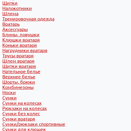
Щитки
Налокотники
Шлема
Тренировочная одежда
Вратарь
Аксессуары
Блины, ловушки
Клюшки вратаря
Коньки вратаря
Нагрудники вратаря
Трусы вратаря
Шлем вратаря
Щитки вратаря
Нательное белье
Верхнее белье
Шорты, брюки
Комбинезоны
Носки
Сумки
Сумки на колесах
Рюкзаки на колесах
Сумки без колес
Сумки вратаря
Сумки/рюкзаки спортивные
Сумки для клюшек