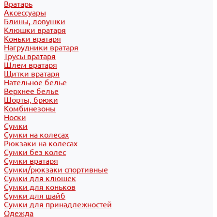
Вратарь
Аксессуары
Блины, ловушки
Клюшки вратаря
Коньки вратаря
Нагрудники вратаря
Трусы вратаря
Шлем вратаря
Щитки вратаря
Нательное белье
Верхнее белье
Шорты, брюки
Комбинезоны
Носки
Сумки
Сумки на колесах
Рюкзаки на колесах
Сумки без колес
Сумки вратаря
Сумки/рюкзаки спортивные
Сумки для клюшек
Сумки для коньков
Сумки для шайб
Сумки для принадлежностей
Одежда