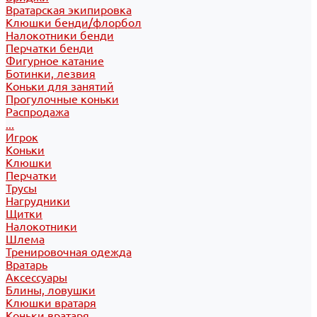
Вратарская экипировка
Клюшки бенди/флорбол
Налокотники бенди
Перчатки бенди
Фигурное катание
Ботинки, лезвия
Коньки для занятий
Прогулочные коньки
Распродажа
...
Игрок
Коньки
Клюшки
Перчатки
Трусы
Нагрудники
Щитки
Налокотники
Шлема
Тренировочная одежда
Вратарь
Аксессуары
Блины, ловушки
Клюшки вратаря
Коньки вратаря