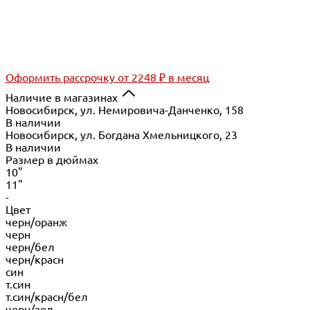
Оформить рассрочку
от 2248 ₽ в месяц
Наличие в магазинах
Новосибирск, ул. Немировича-Данченко, 158
В наличии
Новосибирск, ул. Богдана Хмельницкого, 23
В наличии
Размер в дюймах
10"
11"
-
Цвет
черн/оранж
черн
черн/бел
черн/красн
син
т.син
т.син/красн/бел
черн/зол