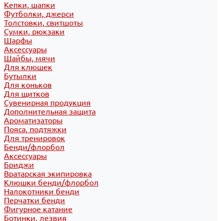
Кепки, шапки
Футболки, джерси
Толстовки, свитшоты
Сумки, рюкзаки
Шарфы
Аксессуары
Шайбы, мячи
Для клюшек
Бутылки
Для коньков
Для щитков
Сувенирная продукция
Дополнительная защита
Ароматизаторы
Пояса, подтяжки
Для тренировок
Бенди/флорбол
Аксессуары
Бриджи
Вратарская экипировка
Клюшки бенди/флорбол
Налокотники бенди
Перчатки бенди
Фигурное катание
Ботинки, лезвия