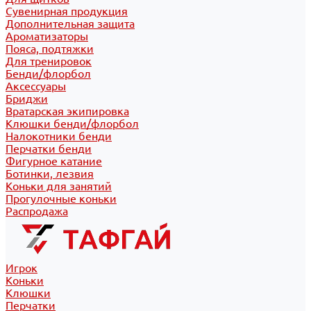
Сувенирная продукция
Дополнительная защита
Ароматизаторы
Пояса, подтяжки
Для тренировок
Бенди/флорбол
Аксессуары
Бриджи
Вратарская экипировка
Клюшки бенди/флорбол
Налокотники бенди
Перчатки бенди
Фигурное катание
Ботинки, лезвия
Коньки для занятий
Прогулочные коньки
Распродажа
Игрок
Коньки
Клюшки
Перчатки