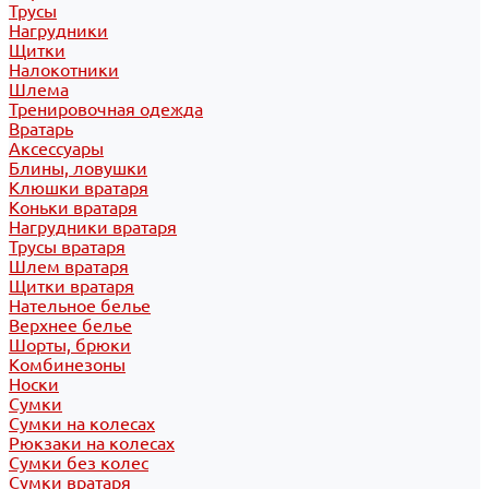
Трусы
Нагрудники
Щитки
Налокотники
Шлема
Тренировочная одежда
Вратарь
Аксессуары
Блины, ловушки
Клюшки вратаря
Коньки вратаря
Нагрудники вратаря
Трусы вратаря
Шлем вратаря
Щитки вратаря
Нательное белье
Верхнее белье
Шорты, брюки
Комбинезоны
Носки
Сумки
Сумки на колесах
Рюкзаки на колесах
Сумки без колес
Сумки вратаря