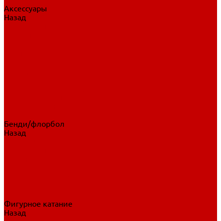
Аксессуары
Назад
Аксессуары
Шайбы, мячи
Для клюшек
Бутылки
Для коньков
Для щитков
Сувенирная продукция
Дополнительная защита
Ароматизаторы
Пояса, подтяжки
Для тренировок
Бенди/флорбол
Назад
Бенди/флорбол
Аксессуары
Бриджи
Вратарская экипировка
Клюшки бенди/флорбол
Налокотники бенди
Перчатки бенди
Фигурное катание
Назад