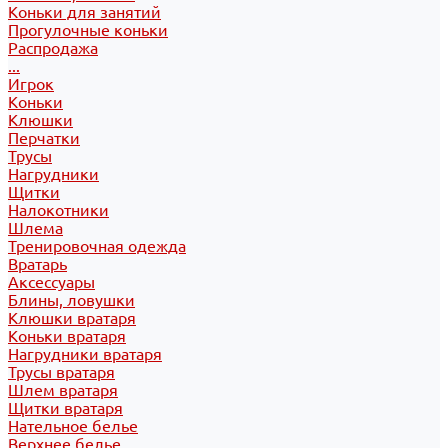
Коньки для занятий
Прогулочные коньки
Распродажа
...
Игрок
Коньки
Клюшки
Перчатки
Трусы
Нагрудники
Щитки
Налокотники
Шлема
Тренировочная одежда
Вратарь
Аксессуары
Блины, ловушки
Клюшки вратаря
Коньки вратаря
Нагрудники вратаря
Трусы вратаря
Шлем вратаря
Щитки вратаря
Нательное белье
Верхнее белье