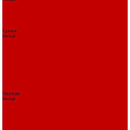
Нательное белье
Верхнее белье
Шорты, брюки
Комбинезоны
Носки
Сумки
Назад
Сумки
Сумки на колесах
Рюкзаки на колесах
Сумки без колес
Сумки вратаря
Сумки/рюкзаки спортивные
Сумки для клюшек
Сумки для коньков
Сумки для шайб
Сумки для принадлежностей
Одежда
Назад
Одежда
Кепки, шапки
Футболки, джерси
Толстовки, свитшоты
Сумки, рюкзаки
Шарфы