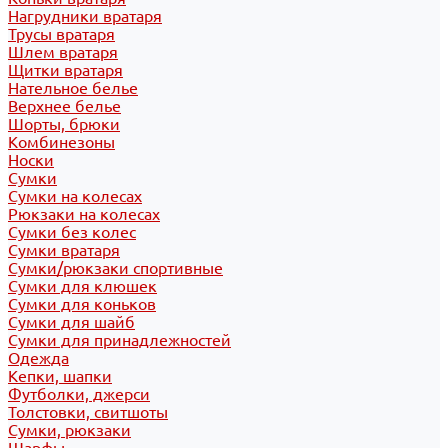
Нагрудники вратаря
Трусы вратаря
Шлем вратаря
Щитки вратаря
Нательное белье
Верхнее белье
Шорты, брюки
Комбинезоны
Носки
Сумки
Сумки на колесах
Рюкзаки на колесах
Сумки без колес
Сумки вратаря
Сумки/рюкзаки спортивные
Сумки для клюшек
Сумки для коньков
Сумки для шайб
Сумки для принадлежностей
Одежда
Кепки, шапки
Футболки, джерси
Толстовки, свитшоты
Сумки, рюкзаки