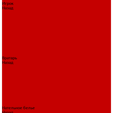
Игрок
Назад
Игрок
Коньки
Клюшки
Перчатки
Трусы
Нагрудники
Щитки
Налокотники
Шлема
Тренировочная одежда
Вратарь
Назад
Вратарь
Аксессуары
Блины, ловушки
Клюшки вратаря
Коньки вратаря
Нагрудники вратаря
Трусы вратаря
Шлем вратаря
Щитки вратаря
Нательное белье
Назад