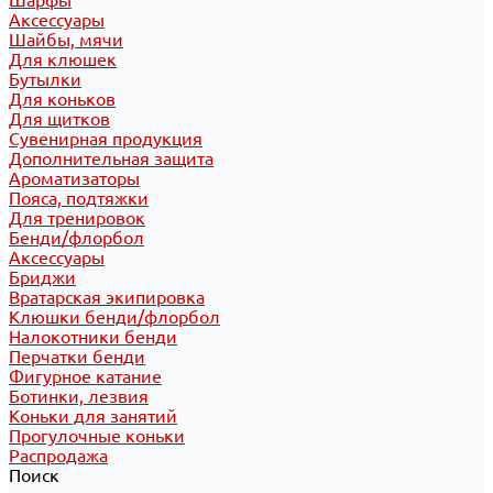
Шарфы
Аксессуары
Шайбы, мячи
Для клюшек
Бутылки
Для коньков
Для щитков
Сувенирная продукция
Дополнительная защита
Ароматизаторы
Пояса, подтяжки
Для тренировок
Бенди/флорбол
Аксессуары
Бриджи
Вратарская экипировка
Клюшки бенди/флорбол
Налокотники бенди
Перчатки бенди
Фигурное катание
Ботинки, лезвия
Коньки для занятий
Прогулочные коньки
Распродажа
Поиск