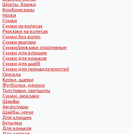
Шорты, брюки
Комбинезоны
Носки
Сумки
Сумки на колесах
Рюкзаки на колесах
Сумки без колес
Сумки вратаря
Сумки/рюкзаки спортивные
Сумки для клюшек
Сумки для коньков
Сумки для шайб
Сумки для принадлежностей
Одежда
Кепки, шапки
Футболки, джерси
Толстовки, свитшоты
Сумки, рюкзаки
Шарфы
Аксессуары
Шайбы, мячи
Для клюшек
Бутылки
Для коньков
Для щитков