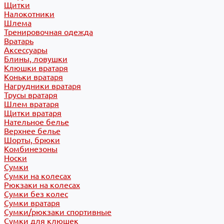
Щитки
Налокотники
Шлема
Тренировочная одежда
Вратарь
Аксессуары
Блины, ловушки
Клюшки вратаря
Коньки вратаря
Нагрудники вратаря
Трусы вратаря
Шлем вратаря
Щитки вратаря
Нательное белье
Верхнее белье
Шорты, брюки
Комбинезоны
Носки
Сумки
Сумки на колесах
Рюкзаки на колесах
Сумки без колес
Сумки вратаря
Сумки/рюкзаки спортивные
Сумки для клюшек