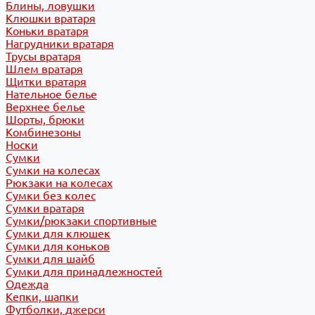
Блины, ловушки
Клюшки вратаря
Коньки вратаря
Нагрудники вратаря
Трусы вратаря
Шлем вратаря
Щитки вратаря
Нательное белье
Верхнее белье
Шорты, брюки
Комбинезоны
Носки
Сумки
Сумки на колесах
Рюкзаки на колесах
Сумки без колес
Сумки вратаря
Сумки/рюкзаки спортивные
Сумки для клюшек
Сумки для коньков
Сумки для шайб
Сумки для принадлежностей
Одежда
Кепки, шапки
Футболки, джерси