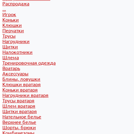
Распродажа
...
Игрок
Коньки
Клюшки
Перчатки
Трусы
Нагрудники
Щитки
Налокотники
Шлема
Тренировочная одежда
Вратарь
Аксессуары
Блины, ловушки
Клюшки вратаря
Коньки вратаря
Нагрудники вратаря
Трусы вратаря
Шлем вратаря
Щитки вратаря
Нательное белье
Верхнее белье
Шорты, брюки
Комбинезоны