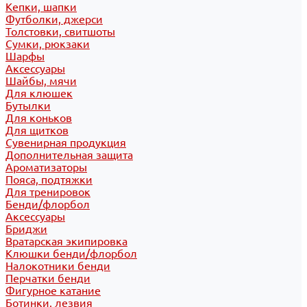
Кепки, шапки
Футболки, джерси
Толстовки, свитшоты
Сумки, рюкзаки
Шарфы
Аксессуары
Шайбы, мячи
Для клюшек
Бутылки
Для коньков
Для щитков
Сувенирная продукция
Дополнительная защита
Ароматизаторы
Пояса, подтяжки
Для тренировок
Бенди/флорбол
Аксессуары
Бриджи
Вратарская экипировка
Клюшки бенди/флорбол
Налокотники бенди
Перчатки бенди
Фигурное катание
Ботинки, лезвия