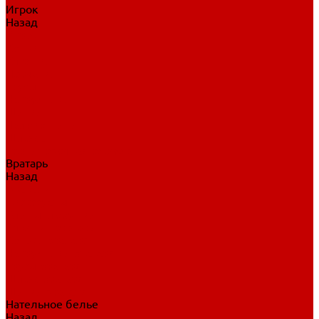
Игрок
Назад
Игрок
Коньки
Клюшки
Перчатки
Трусы
Нагрудники
Щитки
Налокотники
Шлема
Тренировочная одежда
Вратарь
Назад
Вратарь
Аксессуары
Блины, ловушки
Клюшки вратаря
Коньки вратаря
Нагрудники вратаря
Трусы вратаря
Шлем вратаря
Щитки вратаря
Нательное белье
Назад