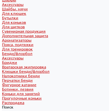
Шарфы
Аксессуары
Шайбы, мячи
Для клюшек
Бутылки
Для коньков
Для щитков
Сувенирная продукция
Дополнительная защита
Ароматизаторы
Пояса, подтяжки
Для тренировок
Бенди/флорбол
Аксессуары
Бриджи
Вратарская экипировка
Клюшки бенди/флорбол
Налокотники бенди
Перчатки бенди
Фигурное катание
Ботинки, лезвия
Коньки для занятий
Прогулочные коньки
Распродажа
Поиск