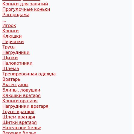
Коньки для занятий
Прогулочные коньки
Распродажа
...
Игрок
Коньки
Клюшки
Перчатки
Трусы
Нагрудники
Щитки
Налокотники
Шлема
Тренировочная одежда
Вратарь
Аксессуары
Блины, ловушки
Клюшки вратаря
Коньки вратаря
Нагрудники вратаря
Трусы вратаря
Шлем вратаря
Щитки вратаря
Нательное белье
Верхнее белье