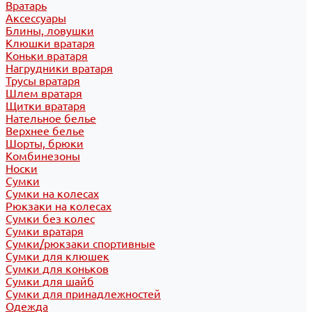
Вратарь
Аксессуары
Блины, ловушки
Клюшки вратаря
Коньки вратаря
Нагрудники вратаря
Трусы вратаря
Шлем вратаря
Щитки вратаря
Нательное белье
Верхнее белье
Шорты, брюки
Комбинезоны
Носки
Сумки
Сумки на колесах
Рюкзаки на колесах
Сумки без колес
Сумки вратаря
Сумки/рюкзаки спортивные
Сумки для клюшек
Сумки для коньков
Сумки для шайб
Сумки для принадлежностей
Одежда