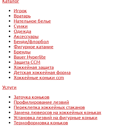
Каталог
Игрок
Вратарь
Нательное белье
Сумки
Одежда
Аксессуары
Бенди/флорбол
Фигурное катание
Бренды
Bauer Hyperlite
Защита CCM
Хоккейная защита
Детская хоккейная форма
Хоккейные коньки ccm
Услуги
Заточка коньков
Профилирование лезвий
Переклепка хоккейных стаканов
Замена люверсов на хоккейных коньках
Установка лезвий на фигурные коньки
Термоформовка коньков