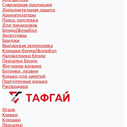
Сувенирная продукция
Дополнительная защита
Ароматизаторы
Пояса, подтяжки
Для тренировок
Бенди/флорбол
Аксессуары
Бриджи
Вратарская экипировка
Клюшки бенди/флорбол
Налокотники бенди
Перчатки бенди
Фигурное катание
Ботинки, лезвия
Коньки для занятий
Прогулочные коньки
Распродажа
Игрок
Коньки
Клюшки
Перчатки