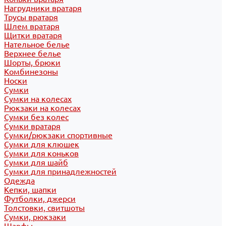
Нагрудники вратаря
Трусы вратаря
Шлем вратаря
Щитки вратаря
Нательное белье
Верхнее белье
Шорты, брюки
Комбинезоны
Носки
Сумки
Сумки на колесах
Рюкзаки на колесах
Сумки без колес
Сумки вратаря
Сумки/рюкзаки спортивные
Сумки для клюшек
Сумки для коньков
Сумки для шайб
Сумки для принадлежностей
Одежда
Кепки, шапки
Футболки, джерси
Толстовки, свитшоты
Сумки, рюкзаки