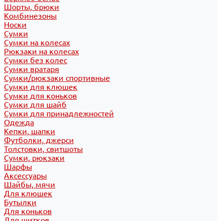
Шорты, брюки
Комбинезоны
Носки
Сумки
Сумки на колесах
Рюкзаки на колесах
Сумки без колес
Сумки вратаря
Сумки/рюкзаки спортивные
Сумки для клюшек
Сумки для коньков
Сумки для шайб
Сумки для принадлежностей
Одежда
Кепки, шапки
Футболки, джерси
Толстовки, свитшоты
Сумки, рюкзаки
Шарфы
Аксессуары
Шайбы, мячи
Для клюшек
Бутылки
Для коньков
Для щитков