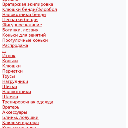
Вратарская экипировка
Клюшки бенди/флорбол
Налокотники бенди
Перчатки бенди
Фигурное катание
Ботинки, лезвия
Коньки для занятий
Прогулочные коньки
Распродажа
...
Игрок
Коньки
Клюшки
Перчатки
Трусы
Нагрудники
Щитки
Налокотники
Шлема
Тренировочная одежда
Вратарь
Аксессуары
Блины, ловушки
Клюшки вратаря
Коньки вратаря