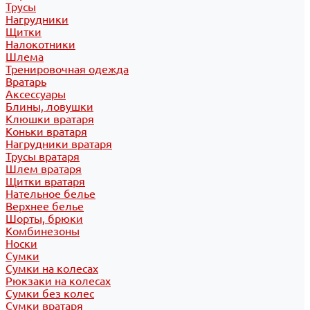
Трусы
Нагрудники
Щитки
Налокотники
Шлема
Тренировочная одежда
Вратарь
Аксессуары
Блины, ловушки
Клюшки вратаря
Коньки вратаря
Нагрудники вратаря
Трусы вратаря
Шлем вратаря
Щитки вратаря
Нательное белье
Верхнее белье
Шорты, брюки
Комбинезоны
Носки
Сумки
Сумки на колесах
Рюкзаки на колесах
Сумки без колес
Сумки вратаря