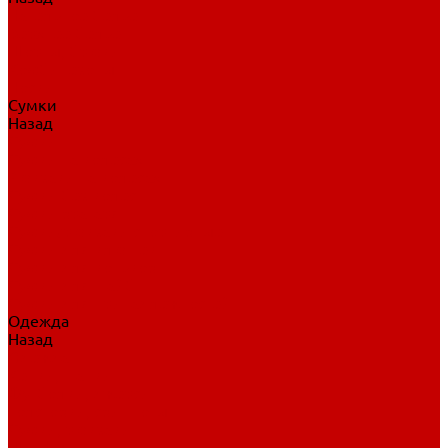
Нательное белье
Верхнее белье
Шорты, брюки
Комбинезоны
Носки
Сумки
Назад
Сумки
Сумки на колесах
Рюкзаки на колесах
Сумки без колес
Сумки вратаря
Сумки/рюкзаки спортивные
Сумки для клюшек
Сумки для коньков
Сумки для шайб
Сумки для принадлежностей
Одежда
Назад
Одежда
Кепки, шапки
Футболки, джерси
Толстовки, свитшоты
Сумки, рюкзаки
Шарфы