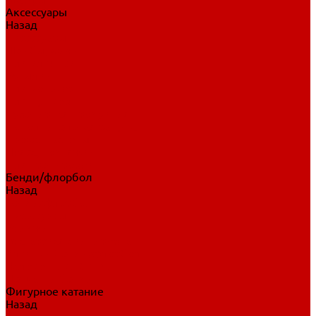
Аксессуары
Назад
Аксессуары
Шайбы, мячи
Для клюшек
Бутылки
Для коньков
Для щитков
Сувенирная продукция
Дополнительная защита
Ароматизаторы
Пояса, подтяжки
Для тренировок
Бенди/флорбол
Назад
Бенди/флорбол
Аксессуары
Бриджи
Вратарская экипировка
Клюшки бенди/флорбол
Налокотники бенди
Перчатки бенди
Фигурное катание
Назад