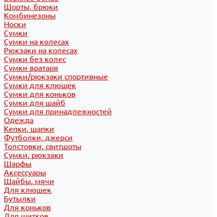
Шорты, брюки
Комбинезоны
Носки
Сумки
Сумки на колесах
Рюкзаки на колесах
Сумки без колес
Сумки вратаря
Сумки/рюкзаки спортивные
Сумки для клюшек
Сумки для коньков
Сумки для шайб
Сумки для принадлежностей
Одежда
Кепки, шапки
Футболки, джерси
Толстовки, свитшоты
Сумки, рюкзаки
Шарфы
Аксессуары
Шайбы, мячи
Для клюшек
Бутылки
Для коньков
Для щитков