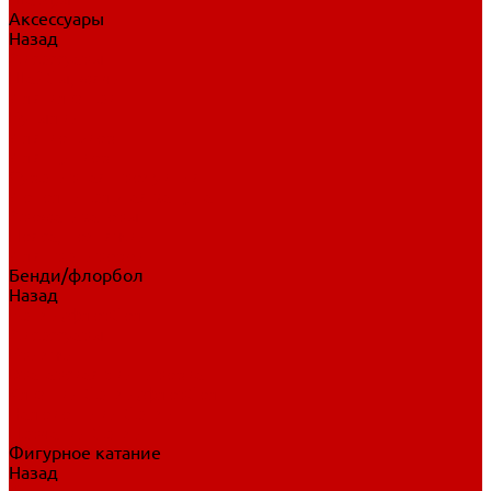
Аксессуары
Назад
Аксессуары
Шайбы, мячи
Для клюшек
Бутылки
Для коньков
Для щитков
Сувенирная продукция
Дополнительная защита
Ароматизаторы
Пояса, подтяжки
Для тренировок
Бенди/флорбол
Назад
Бенди/флорбол
Аксессуары
Бриджи
Вратарская экипировка
Клюшки бенди/флорбол
Налокотники бенди
Перчатки бенди
Фигурное катание
Назад