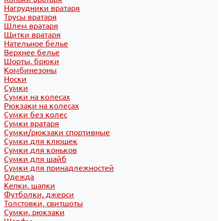
Нагрудники вратаря
Трусы вратаря
Шлем вратаря
Щитки вратаря
Нательное белье
Верхнее белье
Шорты, брюки
Комбинезоны
Носки
Сумки
Сумки на колесах
Рюкзаки на колесах
Сумки без колес
Сумки вратаря
Сумки/рюкзаки спортивные
Сумки для клюшек
Сумки для коньков
Сумки для шайб
Сумки для принадлежностей
Одежда
Кепки, шапки
Футболки, джерси
Толстовки, свитшоты
Сумки, рюкзаки