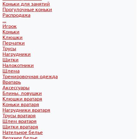
Коньки для занятий
Прогулочные коньки
Распродажа
...
Игрок
Коньки
Клюшки
Перчатки
Трусы
Нагрудники
Щитки
Налокотники
Шлема
Тренировочная одежда
Вратарь
Аксессуары
Блины, ловушки
Клюшки вратаря
Коньки вратаря
Нагрудники вратаря
Трусы вратаря
Шлем вратаря
Щитки вратаря
Нательное белье
Верхнее белье