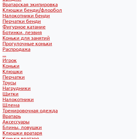
Вратарская экипировка
Клюшки бенди/флорбол
Налокотники бенди
Перчатки бенди
Фигурное катание
Ботинки, лезвия
Коньки для занятий
Прогулочные коньки
Распродажа
...
Игрок
Коньки
Клюшки
Перчатки
Трусы
Нагрудники
Щитки
Налокотники
Шлема
Тренировочная одежда
Вратарь
Аксессуары
Блины, ловушки
Клюшки вратаря
Коньки вратаря