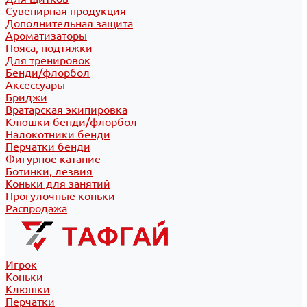
Сувенирная продукция
Дополнительная защита
Ароматизаторы
Пояса, подтяжки
Для тренировок
Бенди/флорбол
Аксессуары
Бриджи
Вратарская экипировка
Клюшки бенди/флорбол
Налокотники бенди
Перчатки бенди
Фигурное катание
Ботинки, лезвия
Коньки для занятий
Прогулочные коньки
Распродажа
Игрок
Коньки
Клюшки
Перчатки