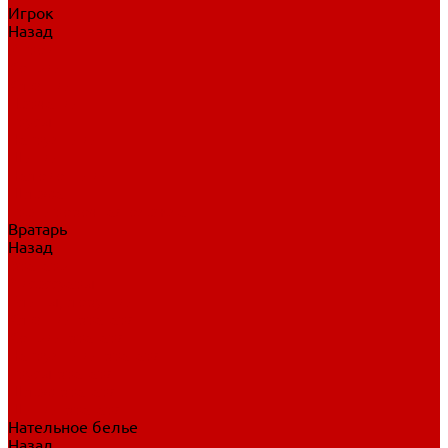
Игрок
Назад
Игрок
Коньки
Клюшки
Перчатки
Трусы
Нагрудники
Щитки
Налокотники
Шлема
Тренировочная одежда
Вратарь
Назад
Вратарь
Аксессуары
Блины, ловушки
Клюшки вратаря
Коньки вратаря
Нагрудники вратаря
Трусы вратаря
Шлем вратаря
Щитки вратаря
Нательное белье
Назад