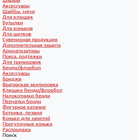
Шарфы
Аксессуары
Шайбы, мячи
Для клюшек
Бутылки
Для коньков
Для щитков
Сувенирная продукция
Дополнительная защита
Ароматизаторы
Пояса, подтяжки
Для тренировок
Бенди/флорбол
Аксессуары
Бриджи
Вратарская экипировка
Клюшки бенди/флорбол
Налокотники бенди
Перчатки бенди
Фигурное катание
Ботинки, лезвия
Коньки для занятий
Прогулочные коньки
Распродажа
Поиск