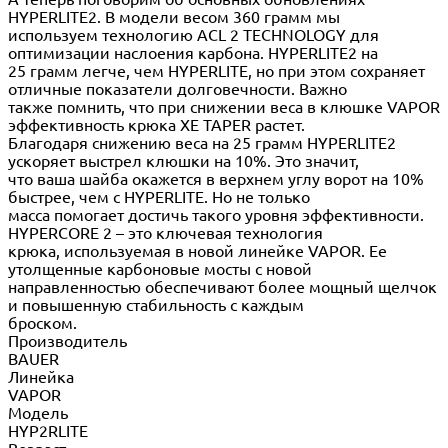
HYPERLITE2. В модели весом 360 грамм мы
используем технологию ACL 2 TECHNOLOGY для
оптимизации наслоения карбона. HYPERLITE2 на
25 грамм легче, чем HYPERLITE, но при этом сохраняет
отличные показатели долговечности. Важно
также помнить, что при снижении веса в клюшке VAPOR
эффективность крюка XE TAPER растет.
Благодаря снижению веса на 25 грамм HYPERLITE2
ускоряет выстрел клюшки на 10%. Это значит,
что ваша шайба окажется в верхнем углу ворот на 10%
быстрее, чем с HYPERLITE. Но не только
масса помогает достичь такого уровня эффективности.
HYPERCORE 2 – это ключевая технология
крюка, используемая в новой линейке VAPOR. Ее
утолщенные карбоновые мосты с новой
направленностью обеспечивают более мощный щелчок
и повышенную стабильность с каждым
броском.
Производитель
BAUER
Линейка
VAPOR
Модель
HYP2RLITE