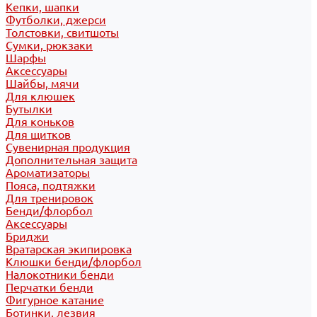
Кепки, шапки
Футболки, джерси
Толстовки, свитшоты
Сумки, рюкзаки
Шарфы
Аксессуары
Шайбы, мячи
Для клюшек
Бутылки
Для коньков
Для щитков
Сувенирная продукция
Дополнительная защита
Ароматизаторы
Пояса, подтяжки
Для тренировок
Бенди/флорбол
Аксессуары
Бриджи
Вратарская экипировка
Клюшки бенди/флорбол
Налокотники бенди
Перчатки бенди
Фигурное катание
Ботинки, лезвия