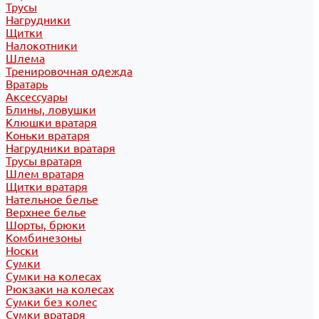
Трусы
Нагрудники
Щитки
Налокотники
Шлема
Тренировочная одежда
Вратарь
Аксессуары
Блины, ловушки
Клюшки вратаря
Коньки вратаря
Нагрудники вратаря
Трусы вратаря
Шлем вратаря
Щитки вратаря
Нательное белье
Верхнее белье
Шорты, брюки
Комбинезоны
Носки
Сумки
Сумки на колесах
Рюкзаки на колесах
Сумки без колес
Сумки вратаря