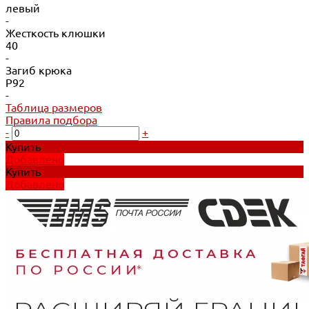
левый
-
Жесткость клюшки
40
-
Загиб крюка
P92
-
Таблица размеров
Правила подбора
-
+
Купить
Добавлено
Купить
Добавлено