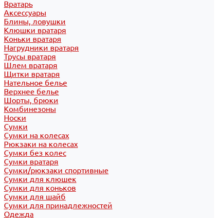
Вратарь
Аксессуары
Блины, ловушки
Клюшки вратаря
Коньки вратаря
Нагрудники вратаря
Трусы вратаря
Шлем вратаря
Щитки вратаря
Нательное белье
Верхнее белье
Шорты, брюки
Комбинезоны
Носки
Сумки
Сумки на колесах
Рюкзаки на колесах
Сумки без колес
Сумки вратаря
Сумки/рюкзаки спортивные
Сумки для клюшек
Сумки для коньков
Сумки для шайб
Сумки для принадлежностей
Одежда