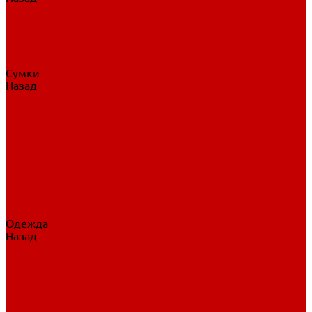
Нательное белье
Верхнее белье
Шорты, брюки
Комбинезоны
Носки
Сумки
Назад
Сумки
Сумки на колесах
Рюкзаки на колесах
Сумки без колес
Сумки вратаря
Сумки/рюкзаки спортивные
Сумки для клюшек
Сумки для коньков
Сумки для шайб
Сумки для принадлежностей
Одежда
Назад
Одежда
Кепки, шапки
Футболки, джерси
Толстовки, свитшоты
Сумки, рюкзаки
Шарфы