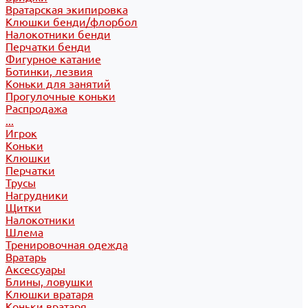
Вратарская экипировка
Клюшки бенди/флорбол
Налокотники бенди
Перчатки бенди
Фигурное катание
Ботинки, лезвия
Коньки для занятий
Прогулочные коньки
Распродажа
...
Игрок
Коньки
Клюшки
Перчатки
Трусы
Нагрудники
Щитки
Налокотники
Шлема
Тренировочная одежда
Вратарь
Аксессуары
Блины, ловушки
Клюшки вратаря
Коньки вратаря