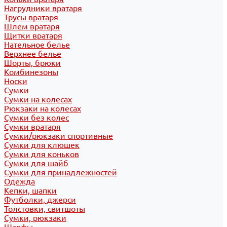
Нагрудники вратаря
Трусы вратаря
Шлем вратаря
Щитки вратаря
Нательное белье
Верхнее белье
Шорты, брюки
Комбинезоны
Носки
Сумки
Сумки на колесах
Рюкзаки на колесах
Сумки без колес
Сумки вратаря
Сумки/рюкзаки спортивные
Сумки для клюшек
Сумки для коньков
Сумки для шайб
Сумки для принадлежностей
Одежда
Кепки, шапки
Футболки, джерси
Толстовки, свитшоты
Сумки, рюкзаки