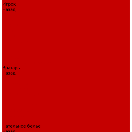
Игрок
Назад
Игрок
Коньки
Клюшки
Перчатки
Трусы
Нагрудники
Щитки
Налокотники
Шлема
Тренировочная одежда
Вратарь
Назад
Вратарь
Аксессуары
Блины, ловушки
Клюшки вратаря
Коньки вратаря
Нагрудники вратаря
Трусы вратаря
Шлем вратаря
Щитки вратаря
Нательное белье
Назад