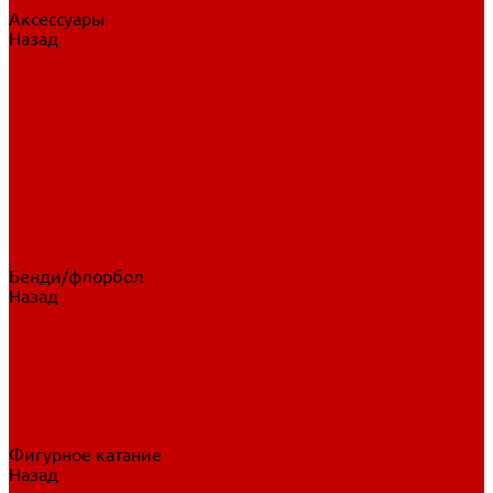
Аксессуары
Назад
Аксессуары
Шайбы, мячи
Для клюшек
Бутылки
Для коньков
Для щитков
Сувенирная продукция
Дополнительная защита
Ароматизаторы
Пояса, подтяжки
Для тренировок
Бенди/флорбол
Назад
Бенди/флорбол
Аксессуары
Бриджи
Вратарская экипировка
Клюшки бенди/флорбол
Налокотники бенди
Перчатки бенди
Фигурное катание
Назад