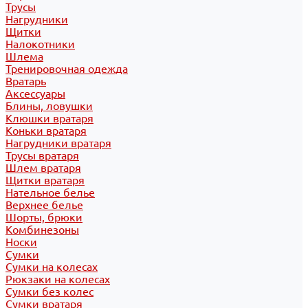
Трусы
Нагрудники
Щитки
Налокотники
Шлема
Тренировочная одежда
Вратарь
Аксессуары
Блины, ловушки
Клюшки вратаря
Коньки вратаря
Нагрудники вратаря
Трусы вратаря
Шлем вратаря
Щитки вратаря
Нательное белье
Верхнее белье
Шорты, брюки
Комбинезоны
Носки
Сумки
Сумки на колесах
Рюкзаки на колесах
Сумки без колес
Сумки вратаря