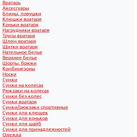
Вратарь
Аксессуары
Блины, ловушки
Клюшки вратаря
Коньки вратаря
Нагрудники вратаря
Трусы вратаря
Шлем вратаря
Щитки вратаря
Нательное белье
Верхнее белье
Шорты, брюки
Комбинезоны
Носки
Сумки
Сумки на колесах
Рюкзаки на колесах
Сумки без колес
Сумки вратаря
Сумки/рюкзаки спортивные
Сумки для клюшек
Сумки для коньков
Сумки для шайб
Сумки для принадлежностей
Одежда