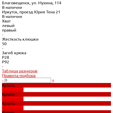
Благовещенск, ул. Мухина, 114
В наличии
Иркутск, проезд Юрия Тена 21
В наличии
Хват
левый
правый
-
Жесткость клюшки
50
-
Загиб крюка
P28
P92
-
Таблица размеров
Правила подбора
-
+
Купить
Добавлено
Купить
Добавлено
Купить
Добавлено
Купить