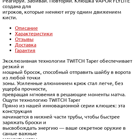
Реагируй. Забивай. Повторяй. Клюшка VAPOR FLYLITE
создана для
игроков, которые меняют игру одним движением
кисти.
Описание
Характеристики
Отзывы
Доставка
Гарантия
Эксклюзивная технологии TWITCH Taper обеспечивает
резкий и
мощный бросок, способный отправить шайбу в ворота
из любой точки
зоны. Усиленные алюминием крюк стал легче, без
ущерба прочности,
превращая мгновения в решающие моменты матча.
Ощути технологию TWITCH Taper
Прямо из нашей инновационной серии клюшек: эта
конструкция
начинается в нижней части трубы, чтобы быстрее
заряжать броски и
высвобождать энергию — ваше секретное оружие в
самые важные
моменты игры.