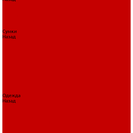
Нательное белье
Верхнее белье
Шорты, брюки
Комбинезоны
Носки
Сумки
Назад
Сумки
Сумки на колесах
Рюкзаки на колесах
Сумки без колес
Сумки вратаря
Сумки/рюкзаки спортивные
Сумки для клюшек
Сумки для коньков
Сумки для шайб
Сумки для принадлежностей
Одежда
Назад
Одежда
Кепки, шапки
Футболки, джерси
Толстовки, свитшоты
Сумки, рюкзаки
Шарфы