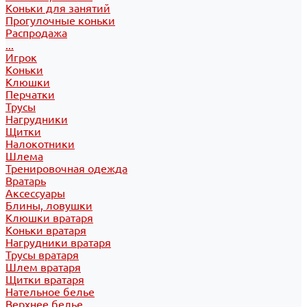
Коньки для занятий
Прогулочные коньки
Распродажа
...
Игрок
Коньки
Клюшки
Перчатки
Трусы
Нагрудники
Щитки
Налокотники
Шлема
Тренировочная одежда
Вратарь
Аксессуары
Блины, ловушки
Клюшки вратаря
Коньки вратаря
Нагрудники вратаря
Трусы вратаря
Шлем вратаря
Щитки вратаря
Нательное белье
Верхнее белье