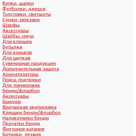
Кепки, шапки
Футболки, джерси
Толстовки, свитшоты
Сумки, рюкзаки
Шарфы
Аксессуары
Шайбы, мячи
Для клюшек
Бутылки
Для коньков
Для щитков
Сувенирная продукция
Дополнительная защита
Ароматизаторы
Пояса, подтяжки
Для тренировок
Бенди/флорбол
Аксессуары
Бриджи
Вратарская экипировка
Клюшки бенди/флорбол
Налокотники бенди
Перчатки бенди
Фигурное катание
Ботинки, лезвия