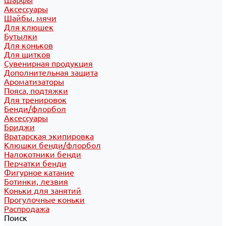
Шарфы
Аксессуары
Шайбы, мячи
Для клюшек
Бутылки
Для коньков
Для щитков
Сувенирная продукция
Дополнительная защита
Ароматизаторы
Пояса, подтяжки
Для тренировок
Бенди/флорбол
Аксессуары
Бриджи
Вратарская экипировка
Клюшки бенди/флорбол
Налокотники бенди
Перчатки бенди
Фигурное катание
Ботинки, лезвия
Коньки для занятий
Прогулочные коньки
Распродажа
Поиск