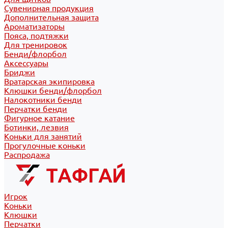
Сувенирная продукция
Дополнительная защита
Ароматизаторы
Пояса, подтяжки
Для тренировок
Бенди/флорбол
Аксессуары
Бриджи
Вратарская экипировка
Клюшки бенди/флорбол
Налокотники бенди
Перчатки бенди
Фигурное катание
Ботинки, лезвия
Коньки для занятий
Прогулочные коньки
Распродажа
Игрок
Коньки
Клюшки
Перчатки