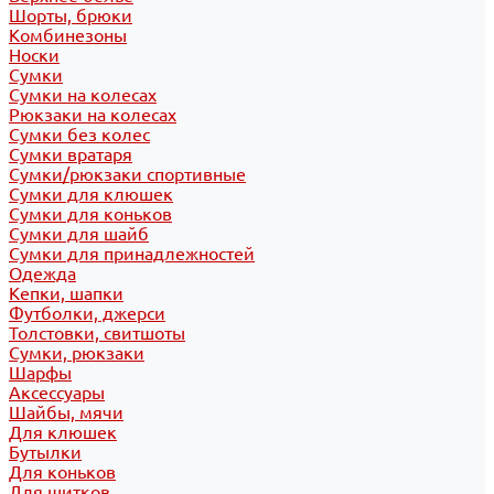
Шорты, брюки
Комбинезоны
Носки
Сумки
Сумки на колесах
Рюкзаки на колесах
Сумки без колес
Сумки вратаря
Сумки/рюкзаки спортивные
Сумки для клюшек
Сумки для коньков
Сумки для шайб
Сумки для принадлежностей
Одежда
Кепки, шапки
Футболки, джерси
Толстовки, свитшоты
Сумки, рюкзаки
Шарфы
Аксессуары
Шайбы, мячи
Для клюшек
Бутылки
Для коньков
Для щитков