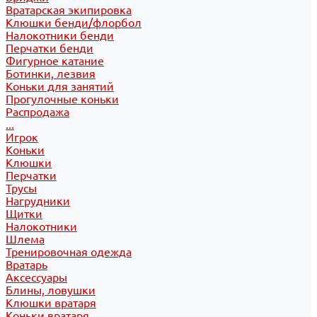
Вратарская экипировка
Клюшки бенди/флорбол
Налокотники бенди
Перчатки бенди
Фигурное катание
Ботинки, лезвия
Коньки для занятий
Прогулочные коньки
Распродажа
...
Игрок
Коньки
Клюшки
Перчатки
Трусы
Нагрудники
Щитки
Налокотники
Шлема
Тренировочная одежда
Вратарь
Аксессуары
Блины, ловушки
Клюшки вратаря
Коньки вратаря