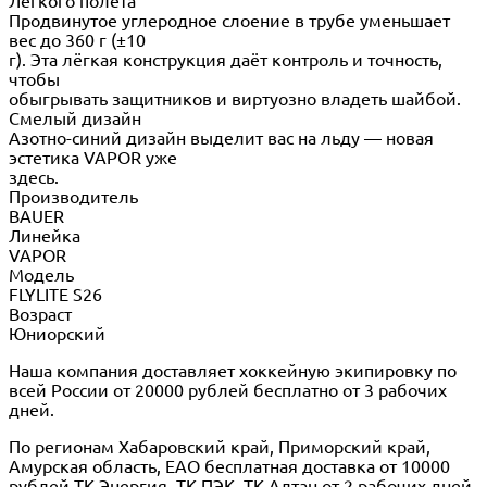
Легкого полёта
Продвинутое углеродное слоение в трубе уменьшает
вес до 360 г (±10
г). Эта лёгкая конструкция даёт контроль и точность,
чтобы
обыгрывать защитников и виртуозно владеть шайбой.
Смелый дизайн
Азотно-синий дизайн выделит вас на льду — новая
эстетика VAPOR уже
здесь.
Производитель
BAUER
Линейка
VAPOR
Модель
FLYLITE S26
Возраст
Юниорский
Наша компания доставляет хоккейную экипировку по
всей России от 20000 рублей бесплатно от 3 рабочих
дней.
По регионам Хабаровский край, Приморский край,
Амурская область, ЕАО бесплатная доставка от 10000
рублей ТК Энергия, ТК ПЭК, ТК Алтан от 2 рабочих дней.