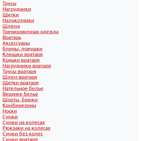
Трусы
Нагрудники
Щитки
Налокотники
Шлема
Тренировочная одежда
Вратарь
Аксессуары
Блины, ловушки
Клюшки вратаря
Коньки вратаря
Нагрудники вратаря
Трусы вратаря
Шлем вратаря
Щитки вратаря
Нательное белье
Верхнее белье
Шорты, брюки
Комбинезоны
Носки
Сумки
Сумки на колесах
Рюкзаки на колесах
Сумки без колес
Сумки вратаря