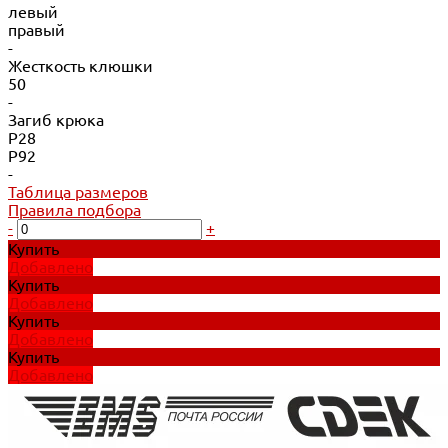
левый
правый
-
Жесткость клюшки
50
-
Загиб крюка
P28
P92
-
Таблица размеров
Правила подбора
-
+
Купить
Добавлено
Купить
Добавлено
Купить
Добавлено
Купить
Добавлено