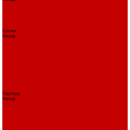
Нательное белье
Верхнее белье
Шорты, брюки
Комбинезоны
Носки
Сумки
Назад
Сумки
Сумки на колесах
Рюкзаки на колесах
Сумки без колес
Сумки вратаря
Сумки/рюкзаки спортивные
Сумки для клюшек
Сумки для коньков
Сумки для шайб
Сумки для принадлежностей
Одежда
Назад
Одежда
Кепки, шапки
Футболки, джерси
Толстовки, свитшоты
Сумки, рюкзаки
Шарфы