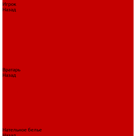
Игрок
Назад
Игрок
Коньки
Клюшки
Перчатки
Трусы
Нагрудники
Щитки
Налокотники
Шлема
Тренировочная одежда
Вратарь
Назад
Вратарь
Аксессуары
Блины, ловушки
Клюшки вратаря
Коньки вратаря
Нагрудники вратаря
Трусы вратаря
Шлем вратаря
Щитки вратаря
Нательное белье
Назад