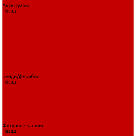
Аксессуары
Назад
Аксессуары
Шайбы, мячи
Для клюшек
Бутылки
Для коньков
Для щитков
Сувенирная продукция
Дополнительная защита
Ароматизаторы
Пояса, подтяжки
Для тренировок
Бенди/флорбол
Назад
Бенди/флорбол
Аксессуары
Бриджи
Вратарская экипировка
Клюшки бенди/флорбол
Налокотники бенди
Перчатки бенди
Фигурное катание
Назад