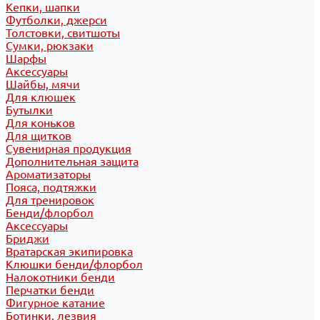
Кепки, шапки
Футболки, джерси
Толстовки, свитшоты
Сумки, рюкзаки
Шарфы
Аксессуары
Шайбы, мячи
Для клюшек
Бутылки
Для коньков
Для щитков
Сувенирная продукция
Дополнительная защита
Ароматизаторы
Пояса, подтяжки
Для тренировок
Бенди/флорбол
Аксессуары
Бриджи
Вратарская экипировка
Клюшки бенди/флорбол
Налокотники бенди
Перчатки бенди
Фигурное катание
Ботинки, лезвия