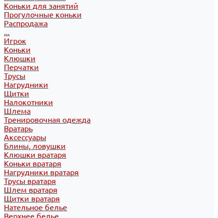
Коньки для занятий
Прогулочные коньки
Распродажа
...
Игрок
Коньки
Клюшки
Перчатки
Трусы
Нагрудники
Щитки
Налокотники
Шлема
Тренировочная одежда
Вратарь
Аксессуары
Блины, ловушки
Клюшки вратаря
Коньки вратаря
Нагрудники вратаря
Трусы вратаря
Шлем вратаря
Щитки вратаря
Нательное белье
Верхнее белье