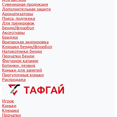
Сувенирная продукция
Дополнительная защита
Ароматизаторы
Пояса, подтяжки
Для тренировок
Бенди/флорбол
Аксессуары
Бриджи
Вратарская экипировка
Клюшки бенди/флорбол
Налокотники бенди
Перчатки бенди
Фигурное катание
Ботинки, лезвия
Коньки для занятий
Прогулочные коньки
Распродажа
Игрок
Коньки
Клюшки
Перчатки