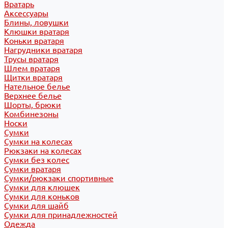
Вратарь
Аксессуары
Блины, ловушки
Клюшки вратаря
Коньки вратаря
Нагрудники вратаря
Трусы вратаря
Шлем вратаря
Щитки вратаря
Нательное белье
Верхнее белье
Шорты, брюки
Комбинезоны
Носки
Сумки
Сумки на колесах
Рюкзаки на колесах
Сумки без колес
Сумки вратаря
Сумки/рюкзаки спортивные
Сумки для клюшек
Сумки для коньков
Сумки для шайб
Сумки для принадлежностей
Одежда