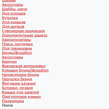
Шарфы
Аксессуары
Шайбы, мячи
Для клюшек
Бутылки
Для коньков
Для щитков
Сувенирная продукция
Дополнительная защита
Ароматизаторы
Пояса, подтяжки
Для тренировок
Бенди/флорбол
Аксессуары
Бриджи
Вратарская экипировка
Клюшки бенди/флорбол
Налокотники бенди
Перчатки бенди
Фигурное катание
Ботинки, лезвия
Коньки для занятий
Прогулочные коньки
Распродажа
Поиск