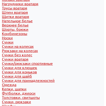
Нагрудники вратаря
Трусы вратаря
Шлем вратаря
Щитки вратаря
Нательное белье
Верхнее белье
Шорты, брюки
Комбинезоны
Носки
Сумки
Сумки на колесах
Рюкзаки на колесах
Сумки без колес
Сумки вратаря
Сумки/рюкзаки спортивные
Сумки для клюшек
Сумки для коньков
Сумки для шайб
Сумки для принадлежностей
Одежда
Кепки, шапки
Футболки, джерси
Толстовки, свитшоты
Сумки, рюкзаки