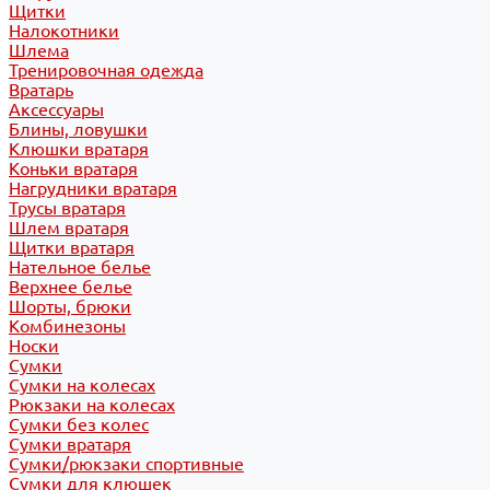
Щитки
Налокотники
Шлема
Тренировочная одежда
Вратарь
Аксессуары
Блины, ловушки
Клюшки вратаря
Коньки вратаря
Нагрудники вратаря
Трусы вратаря
Шлем вратаря
Щитки вратаря
Нательное белье
Верхнее белье
Шорты, брюки
Комбинезоны
Носки
Сумки
Сумки на колесах
Рюкзаки на колесах
Сумки без колес
Сумки вратаря
Сумки/рюкзаки спортивные
Сумки для клюшек