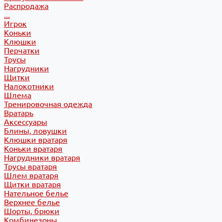
Распродажа
...
Игрок
Коньки
Клюшки
Перчатки
Трусы
Нагрудники
Щитки
Налокотники
Шлема
Тренировочная одежда
Вратарь
Аксессуары
Блины, ловушки
Клюшки вратаря
Коньки вратаря
Нагрудники вратаря
Трусы вратаря
Шлем вратаря
Щитки вратаря
Нательное белье
Верхнее белье
Шорты, брюки
Комбинезоны