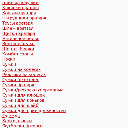
Блины, ловушки
Клюшки вратаря
Коньки вратаря
Нагрудники вратаря
Трусы вратаря
Шлем вратаря
Щитки вратаря
Нательное белье
Верхнее белье
Шорты, брюки
Комбинезоны
Носки
Сумки
Сумки на колесах
Рюкзаки на колесах
Сумки без колес
Сумки вратаря
Сумки/рюкзаки спортивные
Сумки для клюшек
Сумки для коньков
Сумки для шайб
Сумки для принадлежностей
Одежда
Кепки, шапки
Футболки, джерси