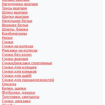
Нагрудники вратаря
Трусы вратаря
Шлем вратаря
Щитки вратаря
Нательное белье
Верхнее белье
Шорты, брюки
Комбинезоны
Носки
Сумки
Сумки на колесах
Рюкзаки на колесах
Сумки без колес
Сумки вратаря
Сумки/рюкзаки спортивные
Сумки для клюшек
Сумки для коньков
Сумки для шайб
Сумки для принадлежностей
Одежда
Кепки, шапки
Футболки, джерси
Толстовки, свитшоты
Сумки, рюкзаки