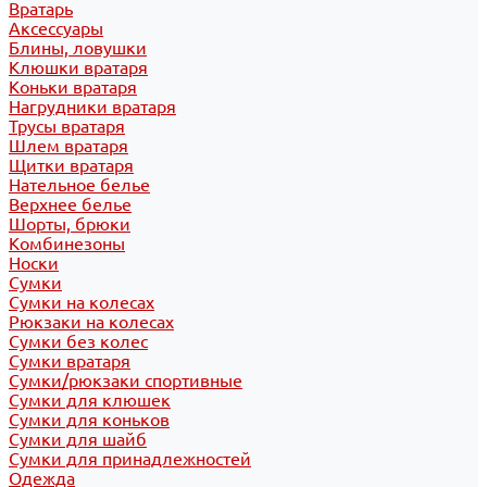
Вратарь
Аксессуары
Блины, ловушки
Клюшки вратаря
Коньки вратаря
Нагрудники вратаря
Трусы вратаря
Шлем вратаря
Щитки вратаря
Нательное белье
Верхнее белье
Шорты, брюки
Комбинезоны
Носки
Сумки
Сумки на колесах
Рюкзаки на колесах
Сумки без колес
Сумки вратаря
Сумки/рюкзаки спортивные
Сумки для клюшек
Сумки для коньков
Сумки для шайб
Сумки для принадлежностей
Одежда