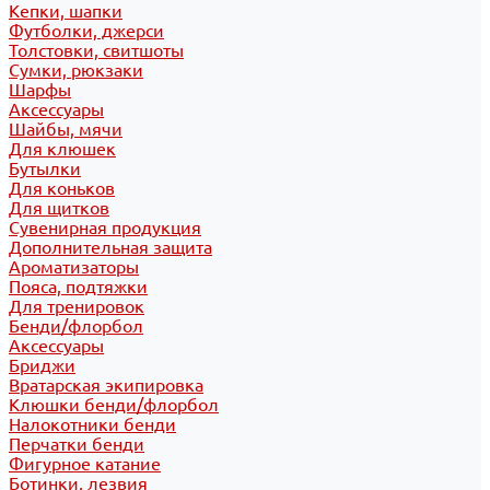
Кепки, шапки
Футболки, джерси
Толстовки, свитшоты
Сумки, рюкзаки
Шарфы
Аксессуары
Шайбы, мячи
Для клюшек
Бутылки
Для коньков
Для щитков
Сувенирная продукция
Дополнительная защита
Ароматизаторы
Пояса, подтяжки
Для тренировок
Бенди/флорбол
Аксессуары
Бриджи
Вратарская экипировка
Клюшки бенди/флорбол
Налокотники бенди
Перчатки бенди
Фигурное катание
Ботинки, лезвия