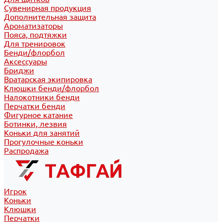
Сувенирная продукция
Дополнительная защита
Ароматизаторы
Пояса, подтяжки
Для тренировок
Бенди/флорбол
Аксессуары
Бриджи
Вратарская экипировка
Клюшки бенди/флорбол
Налокотники бенди
Перчатки бенди
Фигурное катание
Ботинки, лезвия
Коньки для занятий
Прогулочные коньки
Распродажа
Игрок
Коньки
Клюшки
Перчатки