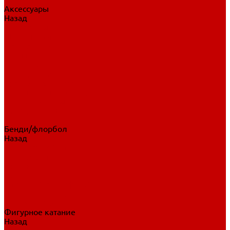
Аксессуары
Назад
Аксессуары
Шайбы, мячи
Для клюшек
Бутылки
Для коньков
Для щитков
Сувенирная продукция
Дополнительная защита
Ароматизаторы
Пояса, подтяжки
Для тренировок
Бенди/флорбол
Назад
Бенди/флорбол
Аксессуары
Бриджи
Вратарская экипировка
Клюшки бенди/флорбол
Налокотники бенди
Перчатки бенди
Фигурное катание
Назад