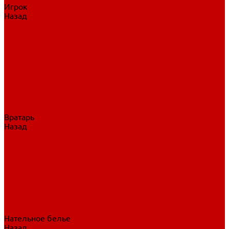
Игрок
Назад
Игрок
Коньки
Клюшки
Перчатки
Трусы
Нагрудники
Щитки
Налокотники
Шлема
Тренировочная одежда
Вратарь
Назад
Вратарь
Аксессуары
Блины, ловушки
Клюшки вратаря
Коньки вратаря
Нагрудники вратаря
Трусы вратаря
Шлем вратаря
Щитки вратаря
Нательное белье
Назад