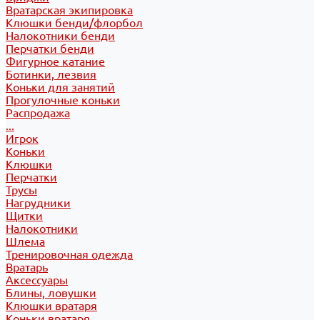
Вратарская экипировка
Клюшки бенди/флорбол
Налокотники бенди
Перчатки бенди
Фигурное катание
Ботинки, лезвия
Коньки для занятий
Прогулочные коньки
Распродажа
...
Игрок
Коньки
Клюшки
Перчатки
Трусы
Нагрудники
Щитки
Налокотники
Шлема
Тренировочная одежда
Вратарь
Аксессуары
Блины, ловушки
Клюшки вратаря
Коньки вратаря