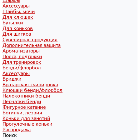
Шарфы
Аксессуары
Шайбы, мячи
Для клюшек
Бутылки
Для коньков
Для щитков
Сувенирная продукция
Дополнительная защита
Ароматизаторы
Пояса, подтяжки
Для тренировок
Бенди/флорбол
Аксессуары
Бриджи
Вратарская экипировка
Клюшки бенди/флорбол
Налокотники бенди
Перчатки бенди
Фигурное катание
Ботинки, лезвия
Коньки для занятий
Прогулочные коньки
Распродажа
Поиск