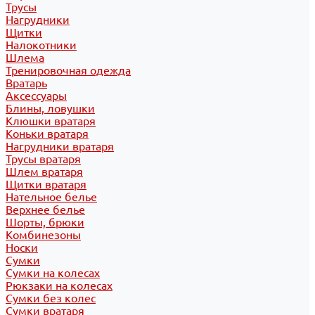
Трусы
Нагрудники
Щитки
Налокотники
Шлема
Тренировочная одежда
Вратарь
Аксессуары
Блины, ловушки
Клюшки вратаря
Коньки вратаря
Нагрудники вратаря
Трусы вратаря
Шлем вратаря
Щитки вратаря
Нательное белье
Верхнее белье
Шорты, брюки
Комбинезоны
Носки
Сумки
Сумки на колесах
Рюкзаки на колесах
Сумки без колес
Сумки вратаря