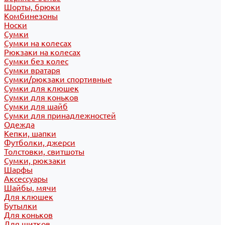
Шорты, брюки
Комбинезоны
Носки
Сумки
Сумки на колесах
Рюкзаки на колесах
Сумки без колес
Сумки вратаря
Сумки/рюкзаки спортивные
Сумки для клюшек
Сумки для коньков
Сумки для шайб
Сумки для принадлежностей
Одежда
Кепки, шапки
Футболки, джерси
Толстовки, свитшоты
Сумки, рюкзаки
Шарфы
Аксессуары
Шайбы, мячи
Для клюшек
Бутылки
Для коньков
Для щитков