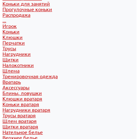
Коньки для занятий
Прогулочные коньки
Распродажа
...
Игрок
Коньки
Клюшки
Перчатки
Трусы
Нагрудники
Щитки
Налокотники
Шлема
Тренировочная одежда
Вратарь
Аксессуары
Блины, ловушки
Клюшки вратаря
Коньки вратаря
Нагрудники вратаря
Трусы вратаря
Шлем вратаря
Щитки вратаря
Нательное белье
Верхнее белье