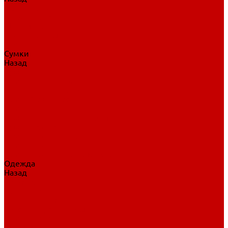
Нательное белье
Верхнее белье
Шорты, брюки
Комбинезоны
Носки
Сумки
Назад
Сумки
Сумки на колесах
Рюкзаки на колесах
Сумки без колес
Сумки вратаря
Сумки/рюкзаки спортивные
Сумки для клюшек
Сумки для коньков
Сумки для шайб
Сумки для принадлежностей
Одежда
Назад
Одежда
Кепки, шапки
Футболки, джерси
Толстовки, свитшоты
Сумки, рюкзаки
Шарфы