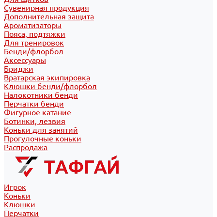
Сувенирная продукция
Дополнительная защита
Ароматизаторы
Пояса, подтяжки
Для тренировок
Бенди/флорбол
Аксессуары
Бриджи
Вратарская экипировка
Клюшки бенди/флорбол
Налокотники бенди
Перчатки бенди
Фигурное катание
Ботинки, лезвия
Коньки для занятий
Прогулочные коньки
Распродажа
Игрок
Коньки
Клюшки
Перчатки