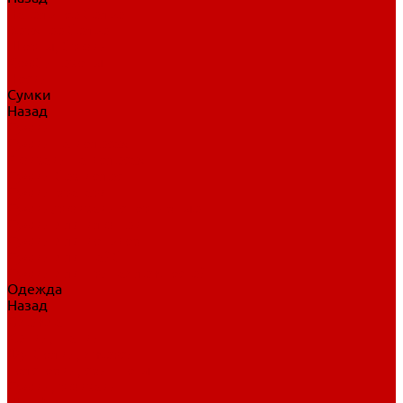
Нательное белье
Верхнее белье
Шорты, брюки
Комбинезоны
Носки
Сумки
Назад
Сумки
Сумки на колесах
Рюкзаки на колесах
Сумки без колес
Сумки вратаря
Сумки/рюкзаки спортивные
Сумки для клюшек
Сумки для коньков
Сумки для шайб
Сумки для принадлежностей
Одежда
Назад
Одежда
Кепки, шапки
Футболки, джерси
Толстовки, свитшоты
Сумки, рюкзаки
Шарфы