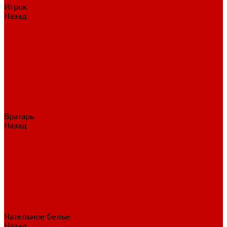
Игрок
Назад
Игрок
Коньки
Клюшки
Перчатки
Трусы
Нагрудники
Щитки
Налокотники
Шлема
Тренировочная одежда
Вратарь
Назад
Вратарь
Аксессуары
Блины, ловушки
Клюшки вратаря
Коньки вратаря
Нагрудники вратаря
Трусы вратаря
Шлем вратаря
Щитки вратаря
Нательное белье
Назад