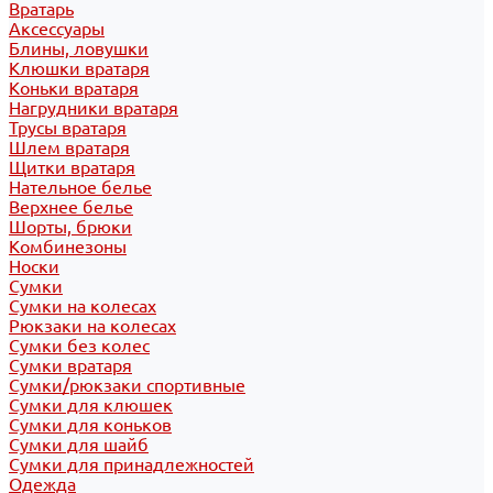
Вратарь
Аксессуары
Блины, ловушки
Клюшки вратаря
Коньки вратаря
Нагрудники вратаря
Трусы вратаря
Шлем вратаря
Щитки вратаря
Нательное белье
Верхнее белье
Шорты, брюки
Комбинезоны
Носки
Сумки
Сумки на колесах
Рюкзаки на колесах
Сумки без колес
Сумки вратаря
Сумки/рюкзаки спортивные
Сумки для клюшек
Сумки для коньков
Сумки для шайб
Сумки для принадлежностей
Одежда