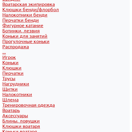
Вратарская экипировка
Клюшки бенди/флорбол
Налокотники бенди
Перчатки бенди
Фигурное катание
Ботинки, лезвия
Коньки для занятий
Прогулочные коньки
Распродажа
...
Игрок
Коньки
Клюшки
Перчатки
Трусы
Нагрудники
Щитки
Налокотники
Шлема
Тренировочная одежда
Вратарь
Аксессуары
Блины, ловушки
Клюшки вратаря
Коньки вратаря