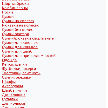
Шорты, брюки
Комбинезоны
Носки
Сумки
Сумки на колесах
Рюкзаки на колесах
Сумки без колес
Сумки вратаря
Сумки/рюкзаки спортивные
Сумки для клюшек
Сумки для коньков
Сумки для шайб
Сумки для принадлежностей
Одежда
Кепки, шапки
Футболки, джерси
Толстовки, свитшоты
Сумки, рюкзаки
Шарфы
Аксессуары
Шайбы, мячи
Для клюшек
Бутылки
Для коньков
Для щитков