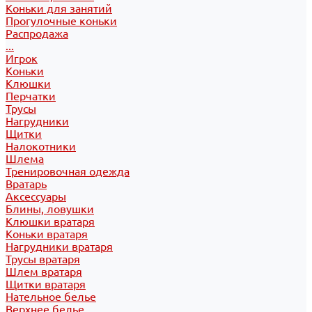
Коньки для занятий
Прогулочные коньки
Распродажа
...
Игрок
Коньки
Клюшки
Перчатки
Трусы
Нагрудники
Щитки
Налокотники
Шлема
Тренировочная одежда
Вратарь
Аксессуары
Блины, ловушки
Клюшки вратаря
Коньки вратаря
Нагрудники вратаря
Трусы вратаря
Шлем вратаря
Щитки вратаря
Нательное белье
Верхнее белье