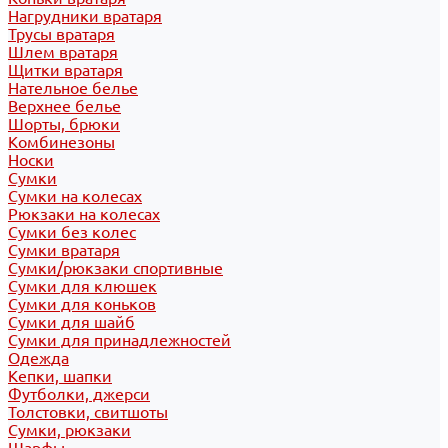
Нагрудники вратаря
Трусы вратаря
Шлем вратаря
Щитки вратаря
Нательное белье
Верхнее белье
Шорты, брюки
Комбинезоны
Носки
Сумки
Сумки на колесах
Рюкзаки на колесах
Сумки без колес
Сумки вратаря
Сумки/рюкзаки спортивные
Сумки для клюшек
Сумки для коньков
Сумки для шайб
Сумки для принадлежностей
Одежда
Кепки, шапки
Футболки, джерси
Толстовки, свитшоты
Сумки, рюкзаки