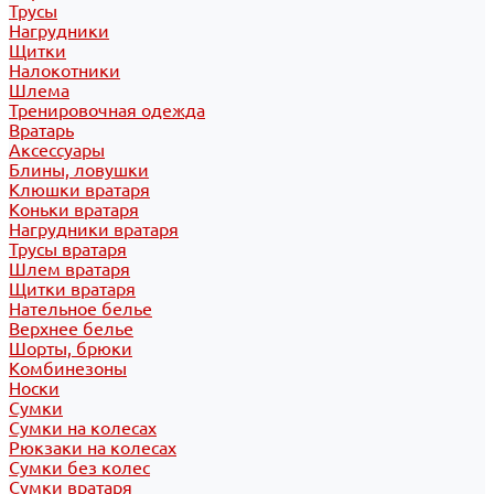
Трусы
Нагрудники
Щитки
Налокотники
Шлема
Тренировочная одежда
Вратарь
Аксессуары
Блины, ловушки
Клюшки вратаря
Коньки вратаря
Нагрудники вратаря
Трусы вратаря
Шлем вратаря
Щитки вратаря
Нательное белье
Верхнее белье
Шорты, брюки
Комбинезоны
Носки
Сумки
Сумки на колесах
Рюкзаки на колесах
Сумки без колес
Сумки вратаря