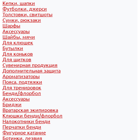
Кепки, шапки
Футболки, джерси
Толстовки, свитшоты
Сумки, рюкзаки
Шарфы
Аксессуары
Шайбы, мячи
Для клюшек
Бутылки
Для коньков
Для щитков
Сувенирная продукция
Дополнительная защита
Ароматизаторы
Пояса, подтяжки
Для тренировок
Бенди/флорбол
Аксессуары
Бриджи
Вратарская экипировка
Клюшки бенди/флорбол
Налокотники бенди
Перчатки бенди
Фигурное катание
Ботинки, лезвия