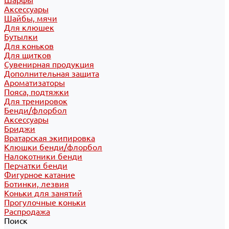
Шарфы
Аксессуары
Шайбы, мячи
Для клюшек
Бутылки
Для коньков
Для щитков
Сувенирная продукция
Дополнительная защита
Ароматизаторы
Пояса, подтяжки
Для тренировок
Бенди/флорбол
Аксессуары
Бриджи
Вратарская экипировка
Клюшки бенди/флорбол
Налокотники бенди
Перчатки бенди
Фигурное катание
Ботинки, лезвия
Коньки для занятий
Прогулочные коньки
Распродажа
Поиск