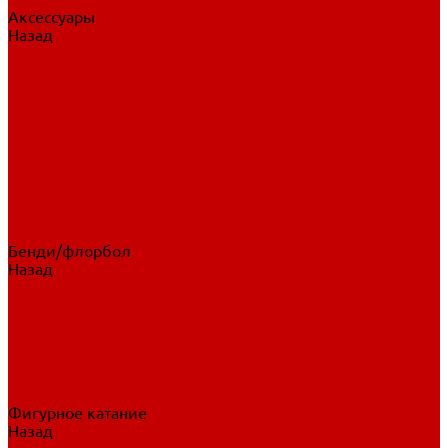
Аксессуары
Назад
Аксессуары
Шайбы, мячи
Для клюшек
Бутылки
Для коньков
Для щитков
Сувенирная продукция
Дополнительная защита
Ароматизаторы
Пояса, подтяжки
Для тренировок
Бенди/флорбол
Назад
Бенди/флорбол
Аксессуары
Бриджи
Вратарская экипировка
Клюшки бенди/флорбол
Налокотники бенди
Перчатки бенди
Фигурное катание
Назад