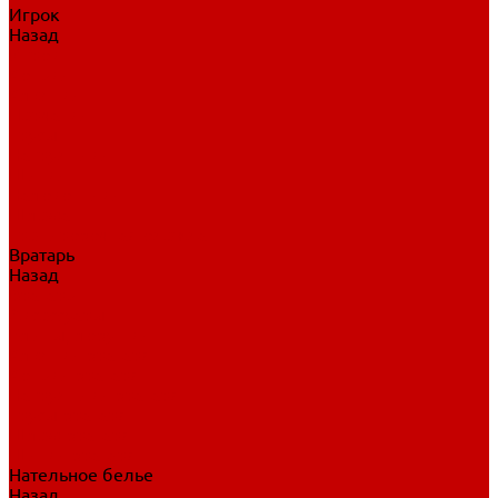
Игрок
Назад
Игрок
Коньки
Клюшки
Перчатки
Трусы
Нагрудники
Щитки
Налокотники
Шлема
Тренировочная одежда
Вратарь
Назад
Вратарь
Аксессуары
Блины, ловушки
Клюшки вратаря
Коньки вратаря
Нагрудники вратаря
Трусы вратаря
Шлем вратаря
Щитки вратаря
Нательное белье
Назад