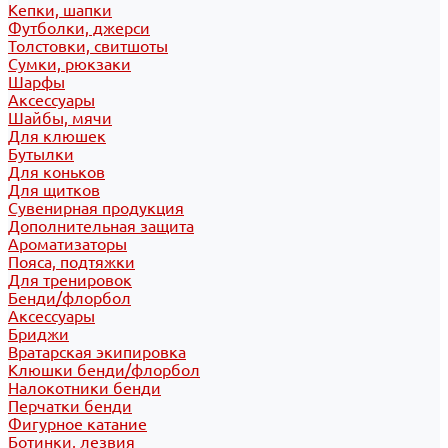
Кепки, шапки
Футболки, джерси
Толстовки, свитшоты
Сумки, рюкзаки
Шарфы
Аксессуары
Шайбы, мячи
Для клюшек
Бутылки
Для коньков
Для щитков
Сувенирная продукция
Дополнительная защита
Ароматизаторы
Пояса, подтяжки
Для тренировок
Бенди/флорбол
Аксессуары
Бриджи
Вратарская экипировка
Клюшки бенди/флорбол
Налокотники бенди
Перчатки бенди
Фигурное катание
Ботинки, лезвия