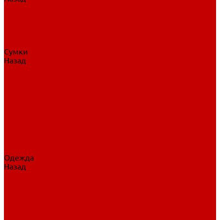
Нательное белье
Верхнее белье
Шорты, брюки
Комбинезоны
Носки
Сумки
Назад
Сумки
Сумки на колесах
Рюкзаки на колесах
Сумки без колес
Сумки вратаря
Сумки/рюкзаки спортивные
Сумки для клюшек
Сумки для коньков
Сумки для шайб
Сумки для принадлежностей
Одежда
Назад
Одежда
Кепки, шапки
Футболки, джерси
Толстовки, свитшоты
Сумки, рюкзаки
Шарфы