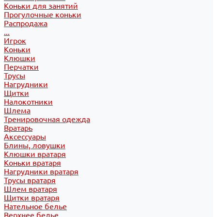
Коньки для занятий
Прогулочные коньки
Распродажа
...
Игрок
Коньки
Клюшки
Перчатки
Трусы
Нагрудники
Щитки
Налокотники
Шлема
Тренировочная одежда
Вратарь
Аксессуары
Блины, ловушки
Клюшки вратаря
Коньки вратаря
Нагрудники вратаря
Трусы вратаря
Шлем вратаря
Щитки вратаря
Нательное белье
Верхнее белье