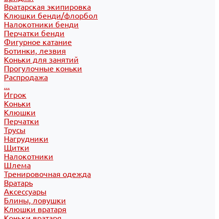
Вратарская экипировка
Клюшки бенди/флорбол
Налокотники бенди
Перчатки бенди
Фигурное катание
Ботинки, лезвия
Коньки для занятий
Прогулочные коньки
Распродажа
...
Игрок
Коньки
Клюшки
Перчатки
Трусы
Нагрудники
Щитки
Налокотники
Шлема
Тренировочная одежда
Вратарь
Аксессуары
Блины, ловушки
Клюшки вратаря
Коньки вратаря