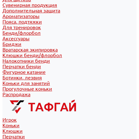
Сувенирная продукция
Дополнительная защита
Ароматизаторы
Пояса, подтяжки
Для тренировок
Бенди/флорбол
Аксессуары
Бриджи
Вратарская экипировка
Клюшки бенди/флорбол
Налокотники бенди
Перчатки бенди
Фигурное катание
Ботинки, лезвия
Коньки для занятий
Прогулочные коньки
Распродажа
Игрок
Коньки
Клюшки
Перчатки