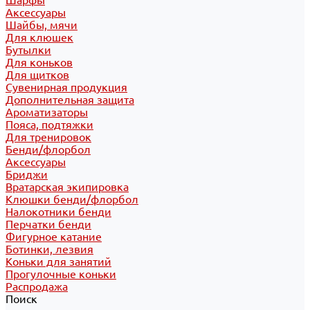
Шарфы
Аксессуары
Шайбы, мячи
Для клюшек
Бутылки
Для коньков
Для щитков
Сувенирная продукция
Дополнительная защита
Ароматизаторы
Пояса, подтяжки
Для тренировок
Бенди/флорбол
Аксессуары
Бриджи
Вратарская экипировка
Клюшки бенди/флорбол
Налокотники бенди
Перчатки бенди
Фигурное катание
Ботинки, лезвия
Коньки для занятий
Прогулочные коньки
Распродажа
Поиск