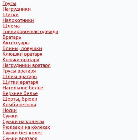
Трусы
Нагрудники
Щитки
Налокотники
Шлема
Тренировочная одежда
Вратарь
Аксессуары
Блины, ловушки
Клюшки вратаря
Коньки вратаря
Нагрудники вратаря
Трусы вратаря
Шлем вратаря
Щитки вратаря
Нательное белье
Верхнее белье
Шорты, брюки
Комбинезоны
Носки
Сумки
Сумки на колесах
Рюкзаки на колесах
Сумки без колес
Сумки вратаря