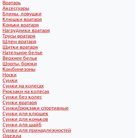
Вратарь
Аксессуары
Блины, ловушки
Клюшки вратаря
Коньки вратаря
Нагрудники вратаря
Трусы вратаря
Шлем вратаря
Щитки вратаря
Нательное белье
Верхнее белье
Шорты, брюки
Комбинезоны
Носки
Сумки
Сумки на колесах
Рюкзаки на колесах
Сумки без колес
Сумки вратаря
Сумки/рюкзаки спортивные
Сумки для клюшек
Сумки для коньков
Сумки для шайб
Сумки для принадлежностей
Одежда